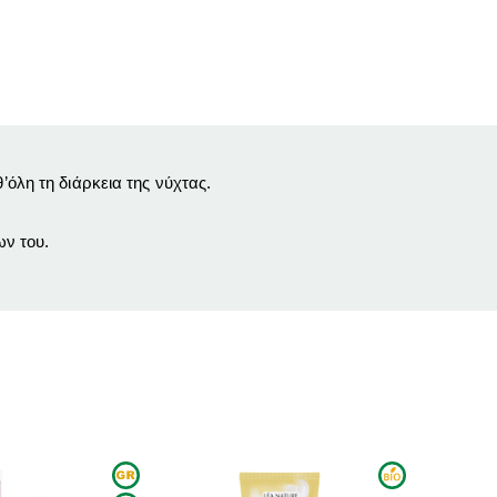
’όλη τη διάρκεια της νύχτας.
ων του.
ΑΝΑΜΈΝΕΤΑΙ Σ