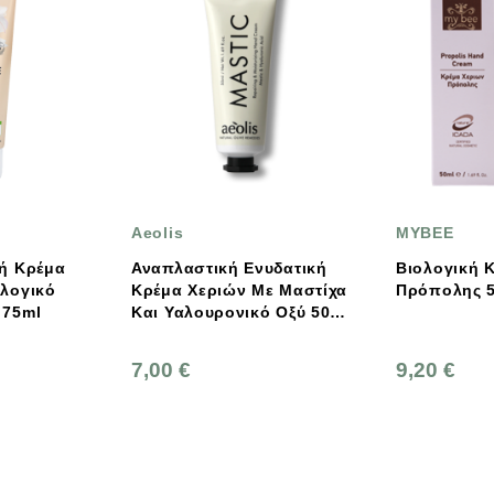
Aeolis
MYBEE
έμα
Αναπλαστική Ενυδατική
Βιολογική Κρέμα Χεριών
κό
Κρέμα Χεριών Με Μαστίχα
Πρ
Και Υαλουρονικό Οξύ 50ml
Aeolis
7,00 €
9,20 €