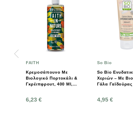
FAITH
So Bio
Κρεμοσάπουνο Με
So Bio Ενυδατική Κρ
Βιολογικό Πορτοκάλι &
Χεριών – Με Βιολογι
Γκρέιπφρουτ, 400 Ml,
Γάλα Γαϊδούρας 75ml
Faith In Nature
6,23 €
4,95 €