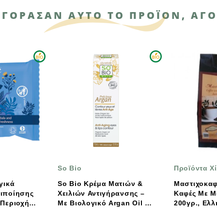
ΑΓΌΡΑΣΑΝ ΑΥΤΌ ΤΟ ΠΡΟΪΌΝ, ΑΓΌ
So Bio
Προϊόντα Χίου
So Bio Κρέμα Ματιών &
Μαστιχοκαφές Ε
ίησης
Χειλιών Αντιγήρανσης –
Καφές Με Μαστί
ιοχής
Με Βιολογικό Argan Oil &
200γρ., Ελληνικ
Υαλουρονικό Οξύ 15ml
Κουγιούλη Προϊ