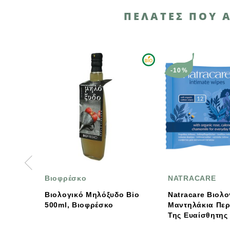
ΠΕΛΆΤΕΣ ΠΟΥ 
-10%
Βιοφρέσκο
NATRACARE
Βιολογικό Μηλόξυδο Bio
Natracare Βιολογικά
500ml, Βιοφρέσκο
Μαντηλάκια Περιπο
Της Ευαίσθητης Περ
12 Wipes