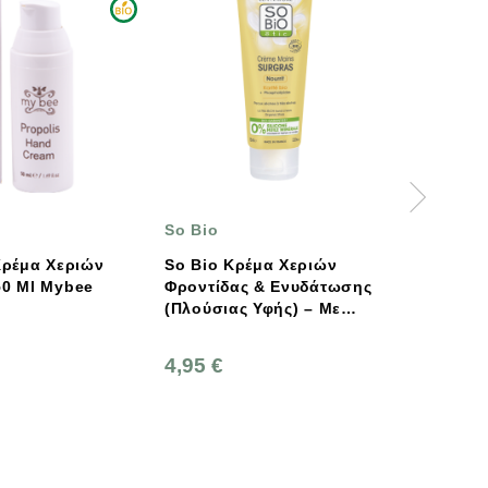
So Bio
Sonett
So Bio Κρέμα Χεριών
Υγρό Σαπούνι Για
όπολης 50 Ml Mybee
Φροντίδας & Ενυδάτωσης
Ευαίσθητα Χέ
(Πλούσιας Υφής) – Με
Vegan, Sone
Βιολογικό Καριτέ 75ml
4,95 €
12,60 €