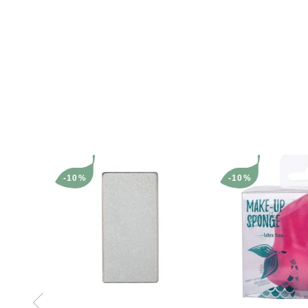
-10%
-