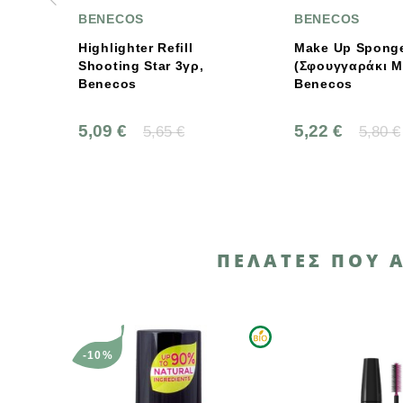
COS
BENECOS
B
hter Refill
Make Up Sponge
Πο
ng Star 3γρ,
(Σφουγγαράκι Μακιγιάζ),
Γρ
os
Benecos
€
5,22 €
7,
5,65 €
5,80 €
ΠΕΛΆΤΕΣ ΠΟΥ 
Α