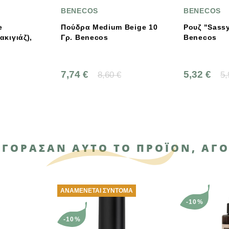
ENECOS
BENECOS
ύδρα Medium Beige 10
Ρουζ "Sassy Salmon"
. Benecos
Benecos
74 €
5,32 €
8,60 €
5,91 €
ΑΓΌΡΑΣΑΝ ΑΥΤΌ ΤΟ ΠΡΟΪΌΝ, ΑΓΌ
ΝΑΜΈΝΕΤΑΙ ΣΎΝΤΟΜΑ
-10%
-10%