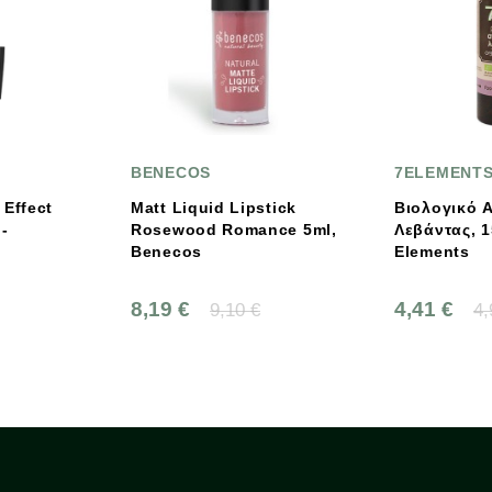
BENECOS
7ELEMENTS
att Liquid Lipstick
Βιολογικό Ανθόνερο
osewood Romance 5ml,
Λεβάντας, 150 Ml, Bio, 7
enecos
Elements
,19 €
4,41 €
9,10 €
4,90 €