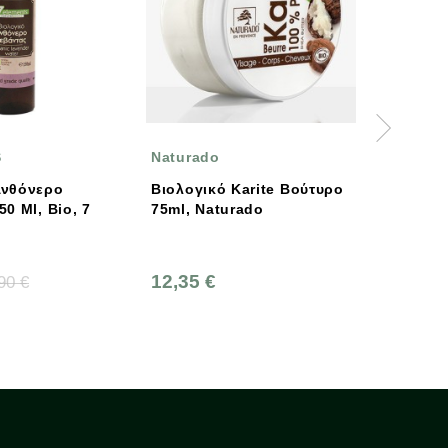
Naturado
CLIPPER
Βιολογικό Κarite Βούτυρο
Βιολογιό Ρόφημα Τζίντζ
75ml, Naturado
Με Λεμόνι, 20 Φακελάκια
Bio, Clipper
12,35 €
5,70 €