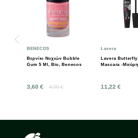
COS
Lavera
κι Νυχιών Bubble
Lavera Butterfly Effect
M
 Ml, Bio, Benecos
Mascara -Mαύρη-
R
B
 €
11,22 €
8
4,00 €