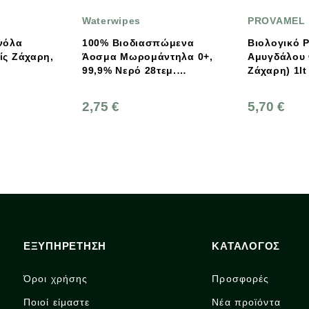
rwipes
PROVAMEL
% Βιοδιασπώμενα
Βιολογικό Ρόφημα
τηλα 0+,
Αμυγδάλου Φυσικό (Χωρίς
8τεμ.
Ζάχαρη) 1lt Provamel
rWipes
5 €
5,70 €
ΕΞΥΠΗΡΕΤΗΣΗ
ΚΑΤΑΛΟΓΟΣ
Όροι χρήσης
Προσφορές
Ποιοί είμαστε
Νέα προϊόντα