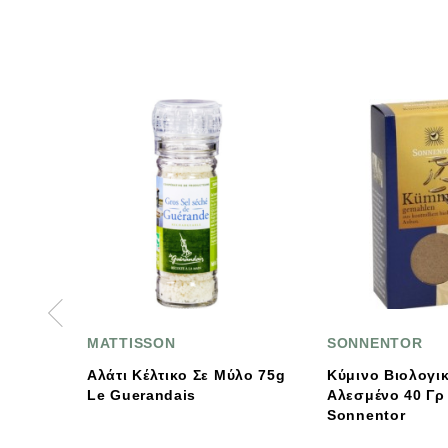
ON
SONNENTOR
ΒΙΟΑ
Κύμινο Βιολογικό
Βιοαγ
ndais
Αλεσμένο 40 Γρ Βio
Σε Αλ
Sonnentor