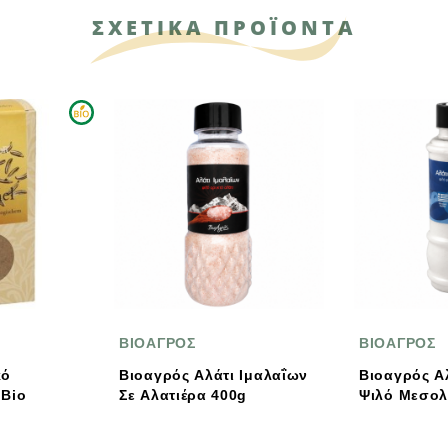
ΣΧΕΤΙΚΑ ΠΡΟΪΟΝΤΑ
ΓΡΟΣ
ΒΙΟΑΓΡΟΣ
Β
ρός Αλάτι Ιμαλαΐων
Βιοαγρός Αλατιέρα Αλάτι
Β
ατιέρα 400g
Ψιλό Μεσολογγίου 390g
Μ