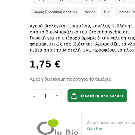
ια
Παγωτά GF
Φυτικά επιδόρπια
Γυμναστήριο & Διατροφή
Λιπαρά Οξέα - Αμινοξέα
Οδοντόβουρτσες
Ροφήματα Δημητριακών GF
Μπάρες & Σνακς
Preworkout
Προβιοτικά για το στόμα
Χωρίς Προσθήκη Αλατιού
Vegan
Bio
Lactose F
Σάλτσες & Μουστάρδες GF
Καύση Λίπους & Απώλεια βάρ
Αγορά βιολογικής τριμμένης κανέλας Κεϋλάνης τ
Σοκολάτες & Μπισκότα GF
Σκόνες Πρωτεϊνης
κά
ειρά
από το Βιο-Μπακάλικο του Greenhousebio.gr. Η
Φυτικά Εδέσματα & Μαργαρίνη GF
Μπάρες ενέργειας & Μπάρες Π
 Σειρά
Γνωστή για το υπέροχο άρωμα & την γελύση της,
Χυμοί Φρούτων & Λαχανικών GF
Εργογόνα Βοηθήματα
ειρά
φαρμακευτικές της ιδιότητες. Αρωματίζει τα γλ
Ψωμί & Κράκερς GF
Βιταμίνες , Μέταλλα & Ιχνοστο
πιάτα από την Ανατολή, ενώ προσφέρει τα πλού
Vegan Αθλητική Διατροφή
1,75 €
Ενεργειακά Ποτά
Αιθέρια Έλαια
Αξεσουάρ Αθλητών
Έλαια μασάζ
Άμεση διαθέσιμη ποσότητα
10
τεμάχια.
Αιθέρια Έλαια Χώρου
Προσθήκη στο Καλάθι
Flora & Udo 's Choice - Συμπ
Διατροφής
Πεπτικά Ένζυμα
Δείτε κι άλλα προϊόντα απ
Ανακούφιση πεπτικού
Όλα Βιο