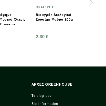
ΒΙΟΑΓΡΟΣ
The Bridge
Βιοαγρός Βιολογικό
Βιολογικό Ρόφημα
Σουσάμι Μαύρο 200g
Καρύδας Βio 1lt The
Bridge
2,30 €
3,45 €
ΑΡΧΈΣ GREENHOUSE
Τα blog μας
Bio-Information