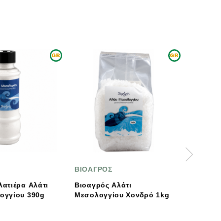
ΙΟΑΓΡΟΣ
ΒΙΟΛΟΓΟΣ
ιοαγρός Αλάτι
Βιολόγος Βιολογικός
εσολογγίου Χονδρό 1kg
Κουρκουμάς Με Μαύρο
Πιπέρι Σε Σκόνη 100g