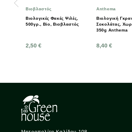
τός
Anthema
Wate
ές Φακές Ψιλές,
Βιολογική Γκρανόλα
100
Bio, Βιοβλαστός
Σοκολάτας, Χωρίς Ζάχαρη,
Άοσμα Μωρομάν
350g Anthema
99,9% Νερό 2
Wate
8,40 €
2,7
Μητροπολίτη Καλίδου 108