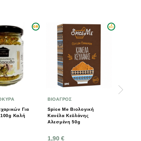
ΑΓΡΟΣ
ΒΙΟΔΥΝΑΜΗ
e Me Βιολογική
Νιφάδες Θαλασσινού
λα Κεϋλάνης
Αλατιού 100g Salt
μένη 50g
Odyssey
 €
3,60 €