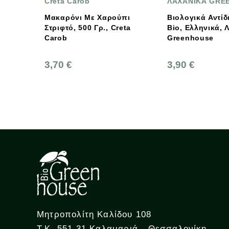
ΛΑΧΑΝΙΚΑ GREENHOUSE
Jason
ε Χαρούπι
Βιολογικά Αντίδια Φρέσκα
Jason O
 Γρ., Creta
Bio, Ελληνικά, Λαχανικά
Έλαιο Κ
Greenhouse
Χαμομήλ
119g
3,90 €
9,80 €
Μητροπολίτη Καλίδου 108
Τ.Κ. 551 31 Καλαμαριά - Θεσσαλονίκη