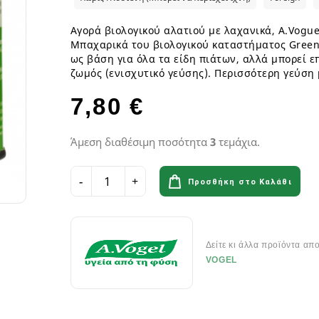
ια
Παγωτά GF
Φυτικά επιδόρπια
Γυμναστήριο & Διατροφή
Λιπαρά Οξέα - Αμινοξέα
Οδοντόβουρτσες
Ροφήματα Δημητριακών GF
Μπάρες & Σνακς
Preworkout
Προβιοτικά για το στόμα
Αγορά βιολογικού αλατιού με λαχανικά, A.Voguel
Σάλτσες & Μουστάρδες GF
Μπαχαρικά του βιολογικού καταστήματος Green
Καύση Λίπους & Απώλεια βάρ
ως βάση για όλα τα είδη πιάτων, αλλά μπορεί ε
Σοκολάτες & Μπισκότα GF
Σκόνες Πρωτεϊνης
κά
ειρά
ζωμός (ενισχυτικό γεύσης). Περισσότερη γεύση 
Φυτικά Εδέσματα & Μαργαρίνη GF
Μπάρες ενέργειας & Μπάρες Π
 Σειρά
Χυμοί Φρούτων & Λαχανικών GF
Εργογόνα Βοηθήματα
ειρά
7,80 €
Ψωμί & Κράκερς GF
Βιταμίνες , Μέταλλα & Ιχνοστο
Vegan Αθλητική Διατροφή
Άμεση διαθέσιμη ποσότητα
3
τεμάχια.
Ενεργειακά Ποτά
Αιθέρια Έλαια
Αξεσουάρ Αθλητών
Έλαια μασάζ
Προσθήκη στο Καλάθι
Αιθέρια Έλαια Χώρου
Flora & Udo 's Choice - Συμπ
Δείτε κι άλλα προϊόντα απ
Διατροφής
VOGEL
Πεπτικά Ένζυμα
Ανακούφιση πεπτικού