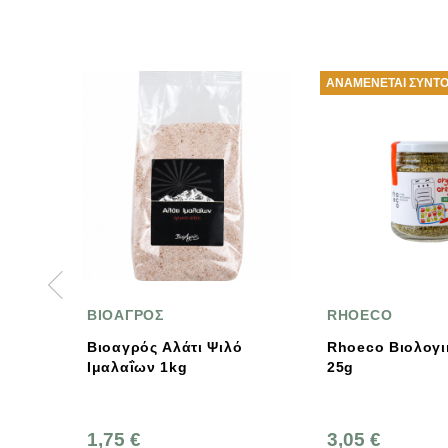
ΑΝΑΜΈΝΕΤΑΙ ΣΎΝΤΟΜΑ
RHOECO
SPICEME
τι Ψιλό
Rhoeco Βιολογική Ρίγανη
Βιολογικ
25g
3,05 €
1,45 €