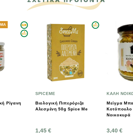
ΚΑΛΗ ΝΟΙΚΟΚΥΡΑ
ΒΙΟ
ή Πιπερόριζα
Μείγμα Μπαχαρικών Για
Spic
Αλεσμένη 50g Spice Me
Κοτόπουλο 100g Kαλή
Κανέ
Νοικοκυρά
Αλεσ
3,40 €
1,90