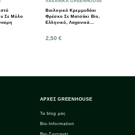
ΑΝΙΚΑ GREENHOUSE
ΒΙΟΑΓΡΟΣ
λογικό Κρεμμυδάκι
Βιολογικό Φαγόπυρο
σκο Σε Ματσάκι Bio,
500g Βιοαγρός
ηνικό, Λαχανικά
enhouse
0 €
3,10 €
ΑΡΧΈΣ GREENHOUSE
Τα blog μας
Bio-Information
Bio-Συνταγές