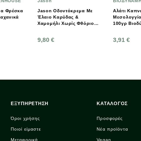
ΒΙΟΔΥΝΑΜΗ
ΛΑΧ
δοντόκρεμα Με
Αλάτι Καπνιστό
Βιο
αρύδας &
Μεσολογγίου Σε Μύλο
Φρέ
ι Χωρίς Φθόριο
100γρ Βιοδύναμη
Ελλ
Gre
3,91 €
2,5
ΕΞΥΠΗΡΕΤΗΣΗ
ΚΑΤΑΛΟΓΟΣ
Όροι χρήσης
Προσφορές
Ποιοί είμαστε
Νέα προϊόντα
Μεταφορικά
Vegan