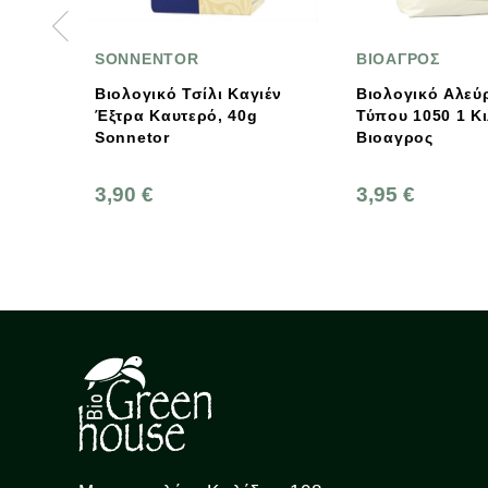
ENTOR
ΒΙΟΑΓΡΟΣ
S
ικό Τσίλι Καγιέν
Βιολογικό Αλεύρι Ντίκελ
Βι
Καυτερό, 40g
Τύπου 1050 1 Κιλό Bio,
tor
Βιοαγρος
€
3,95 €
4,