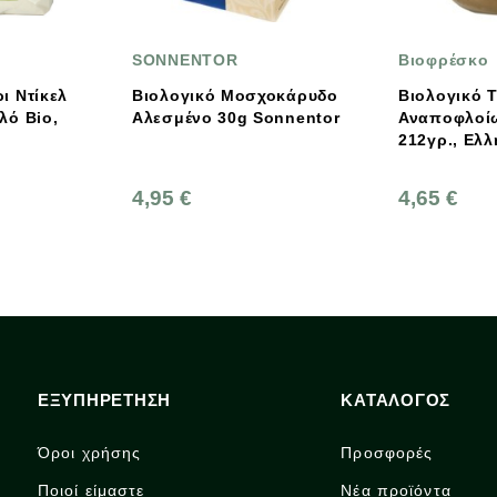
ONNENTOR
Βιοφρέσκο
ολογικό Μοσχοκάρυδο
Βιολογικό Ταχίνι Από
Αλεσμένο 30g Sonnentor
Αναποφλοίωτο Σουσάμι
212γρ., Ελληνικό,
Βιοφρέσκο
95 €
4,65 €
ΕΞΥΠΗΡΕΤΗΣΗ
ΚΑΤΑΛΟΓΟΣ
Όροι χρήσης
Προσφορές
Ποιοί είμαστε
Νέα προϊόντα