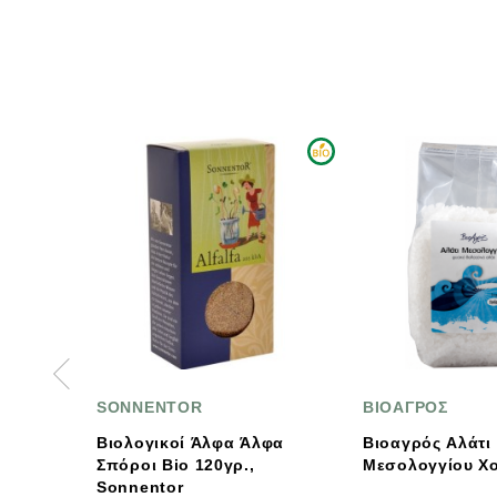
NTOR
ΒΙΟΑΓΡΟΣ
SO
κοί Άλφα Άλφα
Βιοαγρός Αλάτι
Βιο
Bio 120γρ.,
Μεσολογγίου Χονδρό 1kg
tor