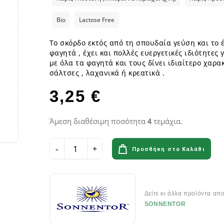
ια
Παγωτά GF
Φυτικά επιδόρπια
Γυμναστήριο & Διατροφή
Λιπαρά Οξέα - Αμινοξέα
Οδοντόβουρτσες
Ροφήματα Δημητριακών GF
Μπάρες & Σνακς
Preworkout
Προβιοτικά για το στόμα
Bio
Lactose Free
Σάλτσες & Μουστάρδες GF
Καύση Λίπους & Απώλεια βάρ
Το σκόρδο εκτός από τη σπουδαία γεύση και το 
Σοκολάτες & Μπισκότα GF
Σκόνες Πρωτεϊνης
κά
ειρά
φαγητά , έχει και πολλές ευεργετικές ιδιότητες 
Φυτικά Εδέσματα & Μαργαρίνη GF
Μπάρες ενέργειας & Μπάρες Π
 Σειρά
με όλα τα φαγητά και τους δίνει ιδιαίτερο χαρα
Χυμοί Φρούτων & Λαχανικών GF
Εργογόνα Βοηθήματα
ειρά
σάλτσες , λαχανικά ή κρεατικά .
Ψωμί & Κράκερς GF
Βιταμίνες , Μέταλλα & Ιχνοστο
Vegan Αθλητική Διατροφή
3,25 €
Ενεργειακά Ποτά
Αιθέρια Έλαια
Αξεσουάρ Αθλητών
Άμεση διαθέσιμη ποσότητα
4
τεμάχια.
Έλαια μασάζ
Αιθέρια Έλαια Χώρου
Προσθήκη στο Καλάθι
Flora & Udo 's Choice - Συμπ
Διατροφής
Δείτε κι άλλα προϊόντα απ
Πεπτικά Ένζυμα
SONNENTOR
Ανακούφιση πεπτικού