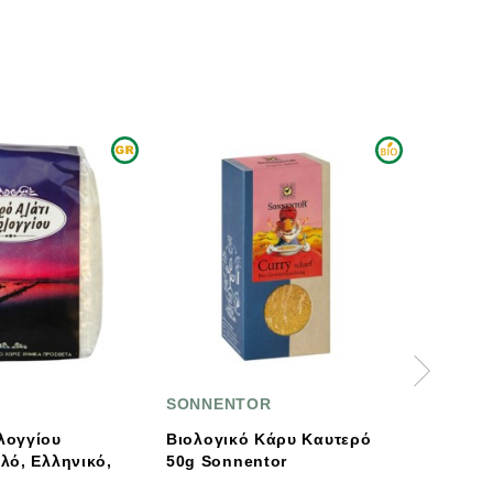
SONNENTOR
ΒΙΟΑΓΡΟΣ
Βιολογικό Κάρυ Καυτερό
Spice Me Βιολογική
50g Sonnentor
Κανέλα Κεϋλάνης
Αλεσμένη 50g