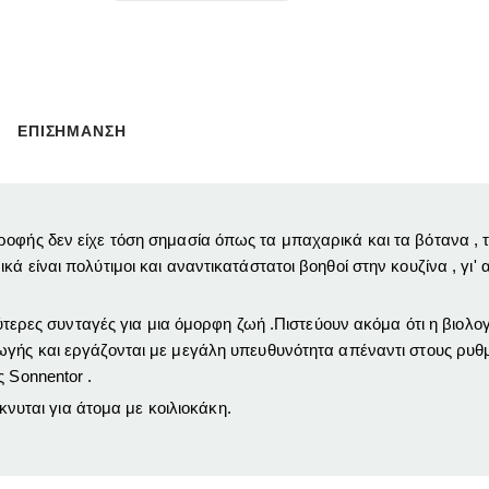
ΕΠΙΣΗΜΑΝΣΗ
ροφής δεν είχε τόση σημασία όπως τα μπαχαρικά και τα βότανα ,
 είναι πολύτιμοι και αναντικατάστατοι βοηθοί στην κουζίνα , γι' α
λύτερες συνταγές για μια όμορφη ζωή .Πιστεύουν ακόμα ότι η βιολο
ωγή
ς και εργάζονται με μεγάλη υπευθυνότητα απέναντι στους ρυθμ
 Sonnentor .
ίκνυται για άτομα με κοιλιοκάκη.