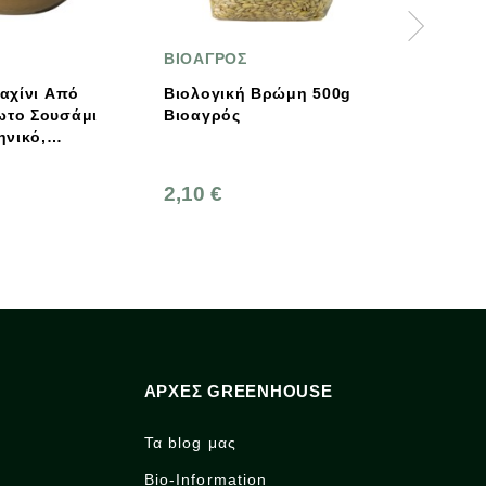
ΒΙΟΑΓΡΟΣ
ΟΙΚΟΠΑΛ
Βιολογική Βρώμη 500g
Βιολογικός Τραχανάς
Βιοαγρός
Ξυνός 500γρ. Bio,
Ελληνικός, Οικοπαλ
2,10 €
4,80 €
ΑΡΧΈΣ GREENHOUSE
Τα blog μας
Bio-Information