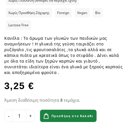
Χωρίς Γλουτένη (Μπορεί να περιέχει ίχνη)
Χωρίς Προσθήκη Ζάχαρης
Foreign
Vegan
Bio
Lactose Free
Kανέλα : Το άρωμα των γλυκών των παιδικών μας
αναμνήσεων ! Η γλυκιά της γεύση ταιριάζει στο
ρυζόγαλο ,τις φρουτοσαλάτες ,τα γλυκά αλλά και σε
κάποια πιάτα με κρεατικά όπως το στιφάδο . Δένει καλά
με όλα τα είδη των ξηρών καρπών και γι΄αυτό ,
συνιστάται ιδιαίτερα είναι ένα γλυκά με ξηρούς καρπούς
και αποξηραμένα φρούτα .
3,25 €
Άμεση διαθέσιμη ποσότητα
8
τεμάχια.
Προσθήκη στο Καλάθι