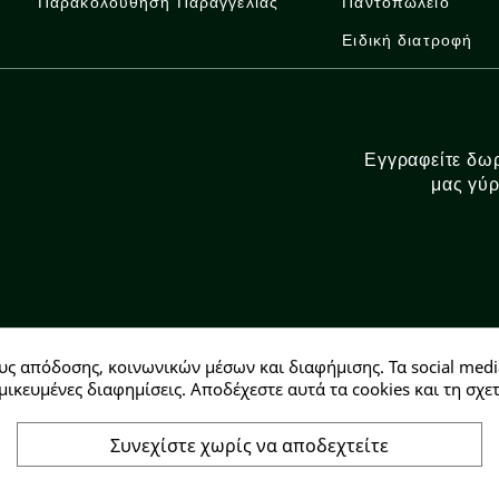
Παρακολούθηση Παραγγελίας
Παντοπωλείο
Ειδική διατροφή
Εγγραφείτε δωρ
μας γύρ
υς απόδοσης, κοινωνικών μέσων και διαφήμισης. Τα social medi
Αρ. ΓΕΜΗ: 146728304000
μικευμένες διαφημίσεις. Αποδέχεστε αυτά τα cookies και τη σ
Συνεχίστε χωρίς να αποδεχτείτε