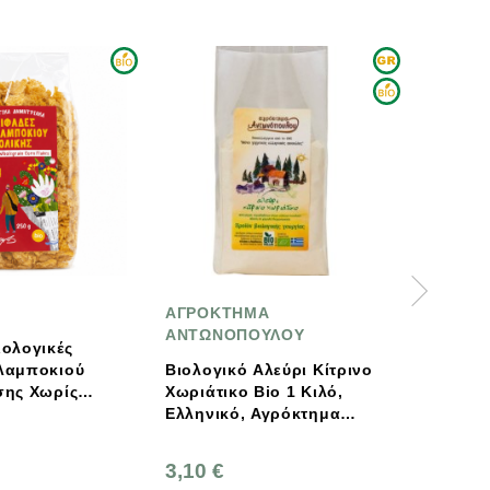
ΡΟΚΤΗΜΑ
SONNENTOR
ΤΩΝΟΠΟΥΛΟΥ
Βιολογικός Αστεροειδής
λογικό Αλεύρι Κίτρινο
Γλυκάνισος 25g
ιάτικο Bio 1 Κιλό,
Sonnentor
ληνικό, Αγρόκτημα
τωνόπουλου
3,90 €
10 €