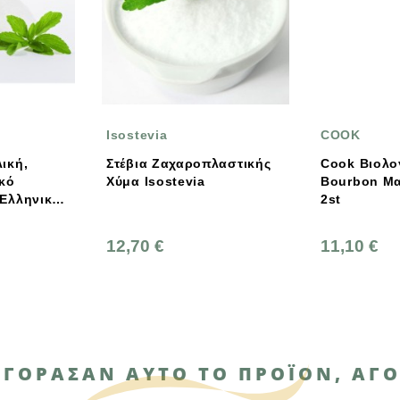
a
COOK
BIO
Ζαχαροπλαστικής
Cook Βιολογική Βανίλια
Βιο
ostevia
Bourbon Μαδαγασκάρης
2st
€
11,10 €
5,4
ΑΓΌΡΑΣΑΝ ΑΥΤΌ ΤΟ ΠΡΟΪΌΝ, ΑΓΌ