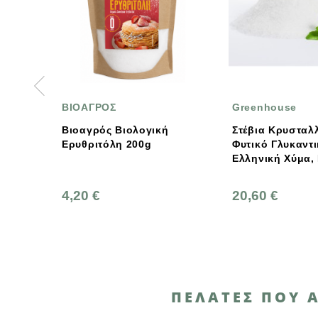
Greenhouse
Isostevi
ολογική
Στέβια Κρυσταλλική,
Στέβια 
200g
Φυτικό Γλυκαντικό
Χύμα Is
Ελληνική Χύμα, Ελληνική,
Greenhouse
20,60 €
12,70 
ΠΕΛΆΤΕΣ ΠΟΥ 