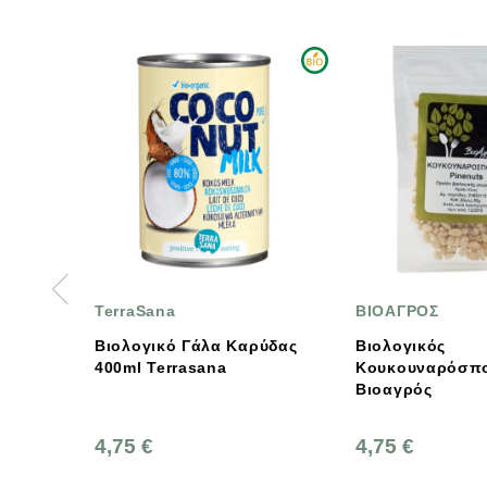
ΒΙΟΑΓΡΟΣ
ΒΙΟΑΓ
Γάλα Καρύδας
Βιολογικός
Βιολογ
asana
Κουκουναρόσπορος 50g
Αναποφ
Βιοαγρός
4,75 €
2,25 €