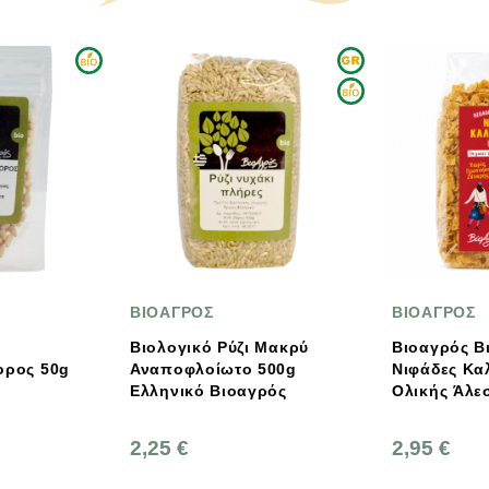
ΡΟΣ
ΒΙΟΑΓΡΟΣ
ΑΓ
ΑΝ
ικό Ρύζι Μακρύ
Βιοαγρός Βιολογικές
λοίωτο 500g
Νιφάδες Καλαμποκιού
Βιο
Ελληνικό Βιοαγρός
Ολικής Άλεσης Χωρίς
Χωρ
Ζάχαρη 250g
Ελ
Αν
2,95 €
3,