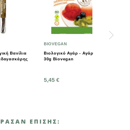
VEGAN
BIRKENGOLD
λογικό Αγάρ - Αγάρ
Birkengold Βιολογική
30g Biovegan
Ξυλιτόλη 500g
5 €
11,90 €
ΡΑΣΑΝ ΕΠΊΣΗΣ: