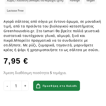
Χωρίς Γλουτένη (Μπορεί να περιέχει ίχνη)
Foreign
Vegan
Lactose Free
Αγορά σάλτσας από σόγια με έντονο άρωμα, σε μοναδική
τιμή, από τα προϊόντα του βιολογικού καταστήματος
Greenhousebio.gr. Στο tamari θα βρείτε πολλά γευστικά
συστατικά ταυτόχρονα: γλυκό, αλμυρό, ξινό και
πικρό.Μπορείτε πραγματικά να το συνδυάσετε με
οτιδήποτε. Με ρύζι, ζυμαρικά, τηγανιτά, μαρινάρετε
κρέας ή ψάρι ή χρησιμοποιήστε το ως σάλτσα με σούσι.
7,95 €
Άμεση διαθέσιμη ποσότητα
5
τεμάχια.
Προσθήκη στο Καλάθι