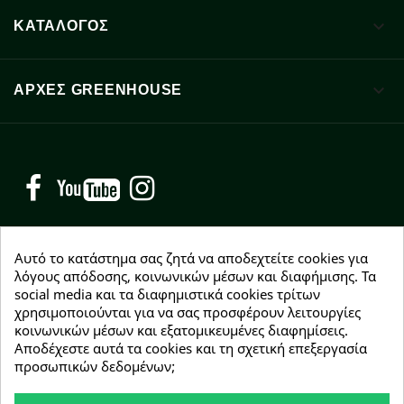

ΚΑΤΑΛΟΓΟΣ

ΑΡΧΈΣ GREENHOUSE
Facebook
YouTube
Instagram
Αυτό το κατάστημα σας ζητά να αποδεχτείτε cookies για
λόγους απόδοσης, κοινωνικών μέσων και διαφήμισης. Τα
social media και τα διαφημιστικά cookies τρίτων
NEWSLETTER
χρησιμοποιούνται για να σας προσφέρουν λειτουργίες
Εγγραφείτε δωρεάν και θα είστε οι πρώτοι που θα
κοινωνικών μέσων και εξατομικευμένες διαφημίσεις.
λάβετε τα νέα μας γύρω από προσφορές, εκπτώσεις
Αποδέχεστε αυτά τα cookies και τη σχετική επεξεργασία
και νέα προϊόντα.
προσωπικών δεδομένων;