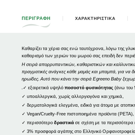
ΠΕΡΙΓΡΑΦΗ
ΧΑΡΑΚΤΗΡΙΣΤΙΚΑ
Καθαρίζει τα χέρια σας ενώ ταυτόχρονα, λόγω της γλυκε
καθαρισμό των χεριών του μωρού σας επειδή δεν περιέχ
Η σειρά απορρυπαντικών, καθαριστικών και καλλυντικώ
πραγματικές ανάγκες κάθε μαμάς και μπαμπά, για να δ
ηρωίδες. Αυτό που κάνει την σειρά Egreeno Baby ξεχωρισ
.
✓
εξαιρετικά
υψηλό
ποσοστό φυσικότητας
(άνω του 
✓
υποαλλεργικά
, χωρίς αλλεργιογόνα και χημικά,
✓
δερματολογικά ελεγμένα
, ειδικά για άτομα με ατοπικ
✓
Vegan
/
Cruelty
-
Free
πιστοποιημένα προϊόντα (
PETA
),
✓
περισσότερο
δραστικά
σε σχέση με τα περισσότερα 
✓
3% προσφορά αγάπης
στο Ελληνικό Ορφανοτροφείο 