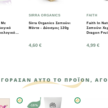
SIRRA ORGANICS
FAITH
Sirra Organics Σαπούνι
Faith In Nature Υγρό
Μέντα - Δύοσμος 120g
Σαπούνι Χεριών Με
Dragon Fruit 400ml
4,60 €
4,99 €
ΑΓΌΡΑΣΑΝ ΑΥΤΌ ΤΟ ΠΡΟΪΌΝ, ΑΓΌ
-10%