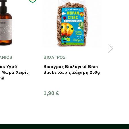
ΒΙΟΑΓΡΟΣ
ΜΕΛΙΜΠΑΜΠΑ
Βιοαγρός Βιολογικά Bran
Melimpampa Κηραλο
ς
Sticks Χωρίς Ζάχαρη 250g
Για Την Αλλαγή Της
/ Ευαίσθητων
Επιδερμίδων 50ml
1,90 €
8,90 €