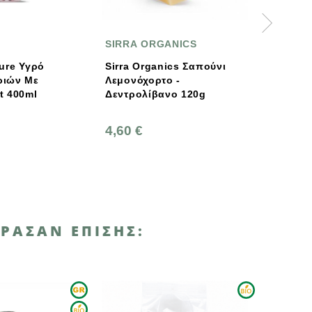
SIRRA ORGANICS
FAITH
Sirra Organics Σαπούνι
Faith In Nature Drago
Λεμονόχορτο -
Fruit Σαπούνι Μπάρα
Δεντρολίβανο 120g
100g
4,60 €
2,15 €
ΡΑΣΑΝ ΕΠΊΣΗΣ: