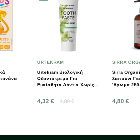
URTEKRAM
SIRRA ORGANICS
Urtekram Βιολογική
Sirra Organics Υγρό
Οδοντόκρεμα Για
Σαπούνι Για Μωρά Χωρί
Ευαίσθητα Δόντια Χωρίς
'Aρωμα 250ml
Φθόριο Strong Mint 75ml
4,32 €
4,80 €
4,80 €