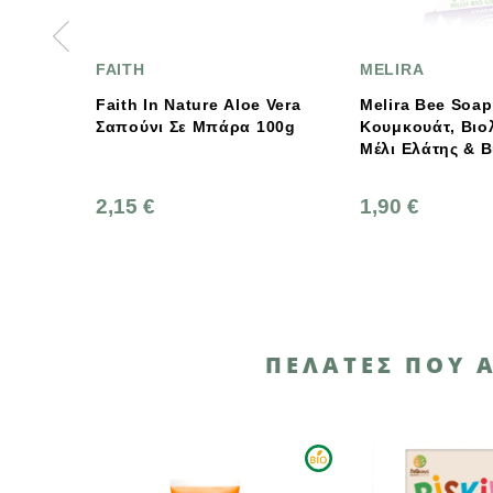
ITH
MELIRA
ith In Nature Aloe Vera
Melira Bee Soap Με
πούνι Σε Μπάρα 100g
Κουμκουάτ, Βιολογικό
Μέλι Ελάτης & Βιολογικό
Ελαιόλαδο 80g
15 €
1,90 €
ΠΕΛΆΤΕΣ ΠΟΥ 