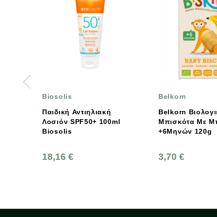
iosolis
Belkorn
αιδική Αντιηλιακή
Belkorn Βιολογικά
οσιόν SPF50+ 100ml
Μπισκότα Με Μπανάνα
iosolis
+6Μηνών 120g
8,16 €
3,70 €