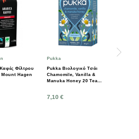
Pukka
Πήγασος Βιολογικές
Υπερτροφές
ου
Pukka Βιολογικό Τσάι
n
Chamomile, Vanilla &
"Ποσειδών" Βιολογι
Manuka Honey 20 Tea
Τσάι Του Βουνού Με
Bags
Εσπεριδειδή 30γρ
Πήγασος
7,10 €
5,00 €