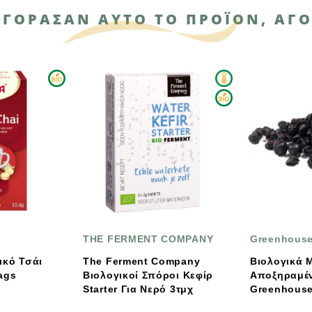
ΑΓΌΡΑΣΑΝ ΑΥΤΌ ΤΟ ΠΡΟΪΌΝ, ΑΓΌ
THE FERMENT COMPANY
Greenhouse
The Ferment Company
Βιολογικά Μύρτιλα
Βιολογικοί Σπόροι Κεφίρ
Αποξηραμένα /Καναδά /
Starter Για Νερό 3τμχ
Greenhouse