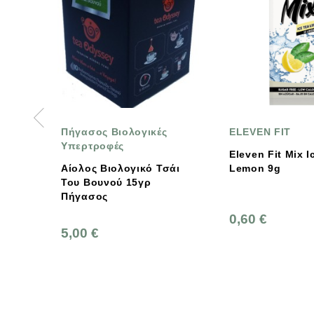
ήγασος Βιολογικές
ELEVEN FIT
περτροφές
Eleven Fit Mix Ice Tea
ίολος Βιολογικό Τσάι
Lemon 9g
ου Βουνού 15γρ
ήγασος
0,60 €
,00 €