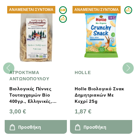
ΑΝΑΜΈΝΕΤΑΙ ΣΎΝΤΟΜΑ
ΑΝΑΜΈΝΕΤΑΙ ΣΎΝΤΟΜΑ
ΑΓΡΟΚΤΗΜΑ
HOLLE
ΑΝΤΩΝΟΠΟΥΛΟΥ
Βιολογικές Πέννες
Holle Βιολογικό Σνακ
Τουταγχαμών Bio
Δημητριακών Με
400γρ., Ελληνικές,
Κεχρί 25g
Αγρόκτημα
3,00 €
1,87 €
Αντωνόπουλου
Προσθήκη
Προσθήκη