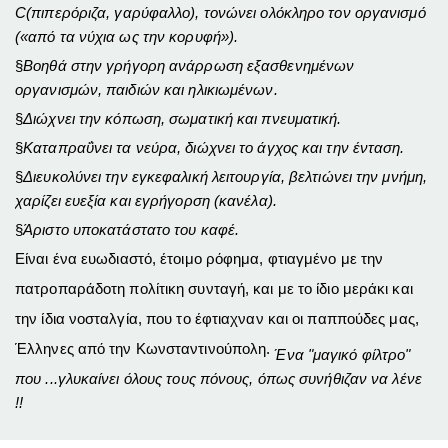
C
(πιπερόριζα, γαρύφαλλο), τονώνει ολόκληρο τον οργανισμό
(«από τα νύχια ως την κορυφή»).
§
Βοηθά στην γρήγορη ανάρρωση εξασθενημένων
οργανισμών, παιδιών και ηλικιωμένων.
§
Διώχνει την κόπωση, σωματική και πνευματική.
§
Καταπραΰνει τα νεύρα, διώχνει το άγχος και την ένταση.
§
Διευκολύνει την εγκεφαλική λειτουργία, βελτιώνει την μνήμη,
χαρίζει ευεξία και εγρήγορση (κανέλα).
§
Άριστο υποκατάστατο του καφέ.
Είναι
ένα ευωδιαστό, έτοιμο ρόφημα, φτιαγμένο με την
πατροπαράδοτη
πολίτικη
συνταγή, και με το ίδιο μεράκι και
την ίδια νοσταλγία, που το έφτιαχναν
και οι
παππούδες μας,
Έλληνες από την Κωνσταντινούπολη.
Ένα "
μαγικό φίλτρο"
που ...γλυκαίνει
όλους τους πόνους, όπως συνήθιζαν να λένε
!!