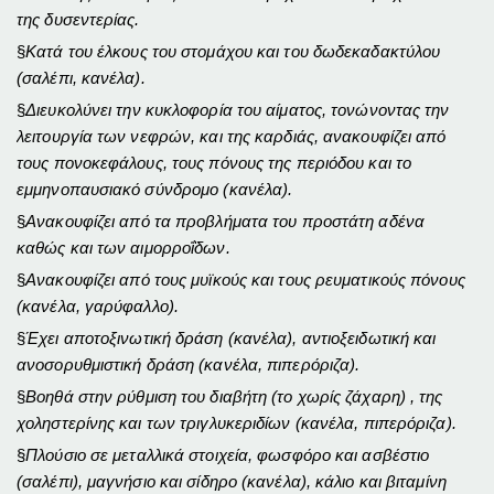
της δυσεντερίας.
§
Κατά του έλκους του στομάχου και του δωδεκαδακτύλου
(σαλέπι, κανέλα).
§
Διευκολύνει την κυκλοφορία του αίματος, τονώνοντας την
λειτουργία των νεφρών, και της καρδιάς, ανακουφίζει από
τους πονοκεφάλους, τους πόνους της περιόδου και το
εμμηνοπαυσιακό σύνδρομο (κανέλα).
§
Ανακουφίζει από τα προβλήματα του προστάτη αδένα
καθώς και των αιμορροΐδων.
§
Ανακουφίζει από τους μυϊκούς και τους ρευματικούς πόνους
(κανέλα, γαρύφαλλο).
§
Έχει αποτοξινωτική δράση (κανέλα), αντιοξειδωτική και
ανοσορυθμιστική δράση (κανέλα, πιπερόριζα).
§
Βοηθά στην ρύθμιση του διαβήτη (το χωρίς ζάχαρη) , της
χοληστερίνης και των τριγλυκεριδίων (κανέλα, πιπερόριζα).
§
Πλούσιο σε μεταλλικά στοιχεία, φωσφόρο και ασβέστιο
(σαλέπι), μαγνήσιο και σίδηρο (κανέλα), κάλιο και βιταμίνη