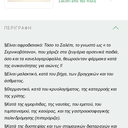
Σαλέπι από την πόλη
ΠΕΡΙΓΡΑΦΗ
§
Είναι αφροδισιακό: Τόσο το Σαλέπι, το γνωστό ως « το
Σερνικοβότανο», που χάριζε στα ζευγάρια αρσενικά παιδιά,
όσο και τα κανελογαρύφαλλα, θεωρούνταν φάρμακα κατά
της ανικανότητας για αιώνες !!
§
Είναι μαλακτικό, κατά του βήχα, των βρογχικών και του
άσθματος.
§
Θερμαντικό, κατά του κρυολογήματος, της καταρροής και
της γρίπης.
§
Κατά της ιγμορίτιδας, της ναυτίας, του εμετού, του
τυμπανισμού, της καούρας, και της γαστροοισοφαγικής
παλινδρόμησης (πιπερόριζα).
§
Κατά της δυσπεψίας και των στομαχικών διαταραχών και