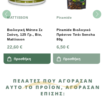
MATTISSON
Piramide
M
Βιολογική Μάτσα Σε
Piramide Βιολογικό
Β
Σκόνη, 125 Γρ., Bio,
Πράσινο Τσάι Sencha
Σ
Mattisson
80g
M
22,60 €
6,50 €
1
Προσθήκη
Προσθήκη
ΠΕΛΆΤΕΣ ΠΟΥ ΑΓΌΡΑΣΑΝ
ΑΥΤΌ ΤΟ ΠΡΟΪΌΝ, ΑΓΌΡΑΣΑΝ
ΕΠΊΣΗΣ: