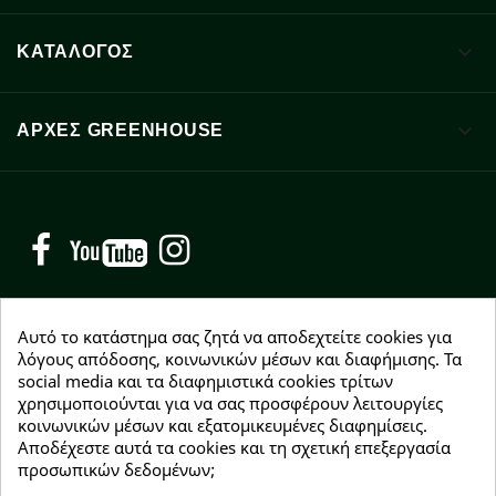

ΚΑΤΑΛΟΓΟΣ

ΑΡΧΈΣ GREENHOUSE
Facebook
YouTube
Instagram
Αυτό το κατάστημα σας ζητά να αποδεχτείτε cookies για
λόγους απόδοσης, κοινωνικών μέσων και διαφήμισης. Τα
NEWSLETTER
social media και τα διαφημιστικά cookies τρίτων
χρησιμοποιούνται για να σας προσφέρουν λειτουργίες
Εγγραφείτε δωρεάν και θα είστε οι πρώτοι που θα
κοινωνικών μέσων και εξατομικευμένες διαφημίσεις.
λάβετε τα νέα μας γύρω από προσφορές, εκπτώσεις
Αποδέχεστε αυτά τα cookies και τη σχετική επεξεργασία
και νέα προϊόντα.
προσωπικών δεδομένων;