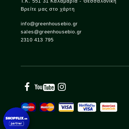
Τ.Κ. 551 31 Καλαμαριά - Θεσσαλονίκη
Βρείτε μας στο χάρτη
info@greenhousebio.gr
sales@greenhousebio.gr
2310 413 795
Facebook
YouTube
Instagram