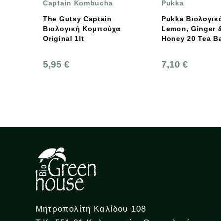
ombucha
Pukka
Πήγασο
Υπερτρ
Captain
Pukka Βιολογικό Τσάι
Κομπούχα
Lemon, Ginger & Manuka
Βιολογ
Honey 20 Tea Bags
5 Βιολ
20φακ, 
Πήγασο
7,10 €
Υπερτρ
8,25 €
Μητροπολίτη Καλίδου 108