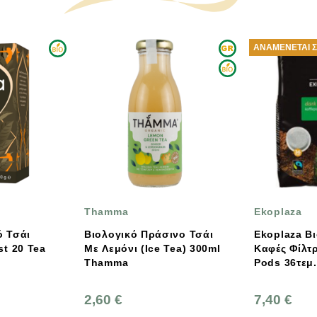
ΑΝΑΜΈΝΕΤΑΙ ΣΎΝΤΟΜΑ
Ekoplaza
CLI
κό Πράσινο Τσάι
Ekoplaza Βιολογικός
Βιο
ι (Ice Tea) 300ml
Καφές Φίλτρου Dark Roast
Pur
Pods 36τεμ.
Clip
7,40 €
5,7