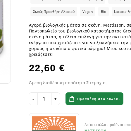
ια
Παγωτά GF
Φυτικά επιδόρπια
Γυμναστήριο & Διατροφή
Λιπαρά Οξέα - Αμινοξέα
Οδοντόβουρτσες
Ροφήματα Δημητριακών GF
Μπάρες & Σνακς
Preworkout
Προβιοτικά για το στόμα
Χωρίς Προσθήκη Αλατιού
Vegan
Bio
Lactose F
Σάλτσες & Μουστάρδες GF
Καύση Λίπους & Απώλεια βάρ
Αγορά βιολογικής μάτσα σε σκόνη, Mattisson, σ
Σοκολάτες & Μπισκότα GF
Σκόνες Πρωτεϊνης
κά
ειρά
Παντοπωλείο του βιολογικού καταστήματος Gre
Φυτικά Εδέσματα & Μαργαρίνη GF
Μπάρες ενέργειας & Μπάρες Π
 Σειρά
σκόνη μάτσα, η τέλεια επιλογή για την αντικατ
Χυμοί Φρούτων & Λαχανικών GF
Εργογόνα Βοηθήματα
ειρά
ενέργεια που χρειάζεστε για να ξεκινήσετε την
Ψωμί & Κράκερς GF
Βιταμίνες , Μέταλλα & Ιχνοστο
χυμούς ή σε κάποιο φυτικό ρόφημα! Μισο κουταλ
Vegan Αθλητική Διατροφή
χρειάζεστε!
Ενεργειακά Ποτά
22,60 €
Αιθέρια Έλαια
Αξεσουάρ Αθλητών
Έλαια μασάζ
Αιθέρια Έλαια Χώρου
Άμεση διαθέσιμη ποσότητα
2
τεμάχια.
Προσθήκη στο Καλάθι
Flora & Udo 's Choice - Συμπ
Διατροφής
Πεπτικά Ένζυμα
Ανακούφιση πεπτικού
Δείτε κι άλλα προϊόντα απ