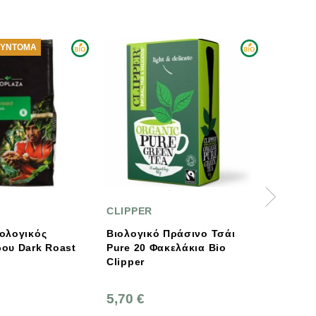
PPER
SHOTIMAA
λογικό Πράσινο Τσάι
Βιολογικό Τσάι Με
e 20 Φακελάκια Bio
Μάραθο Κάρδαμο Και
per
Πορτοκάλι Elements Life
On Wings, 16φακ, Bio,
Shoti Maa
0 €
4,40 €