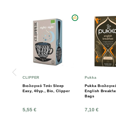
Pukka
Thamma
σάι Sleep
Pukka Βιολογικό Τσάι
Βιολογι
 Bio, Clipper
English Breakfast 20 Tea
Με Λεμόν
Bags
Thamma
7,10 €
2,60 €