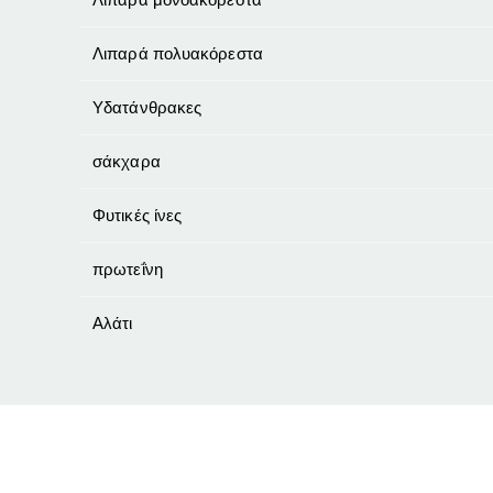
Λιπαρά πολυακόρεστα
Υδατάνθρακες
σάκχαρα
Φυτικές ίνες
πρωτεΐνη
Αλάτι