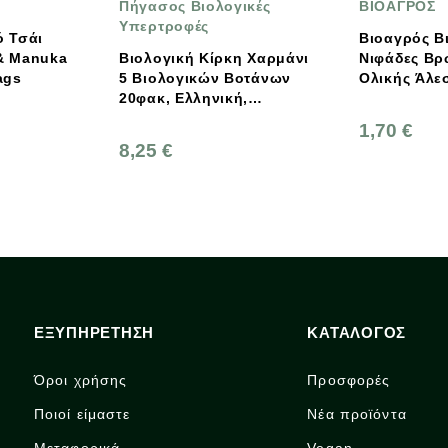
ς Βιολογικές
ΒΙΟΑΓΡΟΣ
EC
οφές
Βιοαγρός Βιολογικές
Βιολ
ική Κίρκη Χαρμάνι
Νιφάδες Βρώμης Χονδρές
Αμ
ογικών Βοτάνων
Ολικής Άλεσης 500g
Ελληνική,
ς Βιολογικές
1,70 €
2,
οφές
ΕΞΥΠΗΡΕΤΗΣΗ
ΚΑΤΑΛΟΓΟΣ
Όροι χρήσης
Προσφορές
Ποιοί είμαστε
Νέα προϊόντα