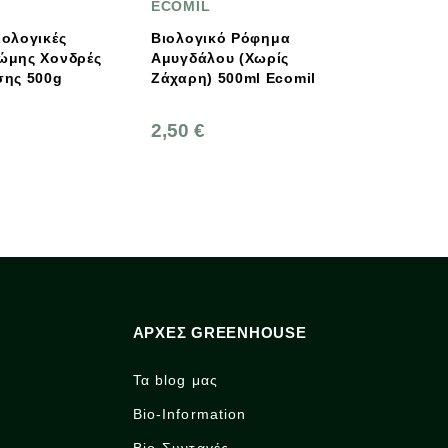
OMIL
Πήγασος Βιολογικές
Υπερτροφές
ογικό Ρόφημα
υγδάλου (χωρίς
Ποσειδών Τσάι Του
Ζάχαρη) 500ml Ecomil
Βουνού Με Φρούτα 20
Φακελάκια, Ελληνικός,
Πήγασος Βιολογικές
50 €
Υπερτροφές
8,25 €
ΑΡΧΈΣ GREENHOUSE
Τα blog μας
Bio-Information