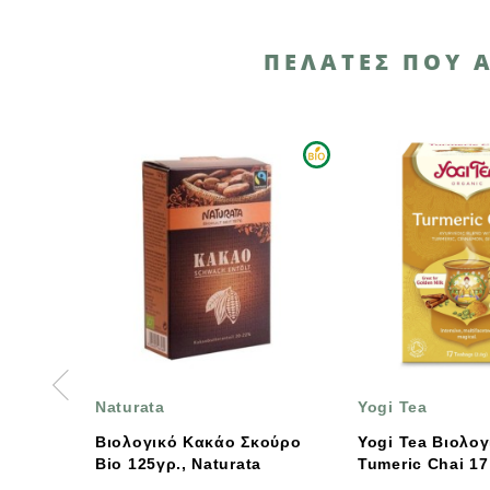
ΠΕΛΆΤΕΣ ΠΟΥ 
turata
Yogi Tea
ολογικό Κακάο Σκούρο
Yogi Tea Βιολογικό Τσάι
o 125γρ., Naturata
Tumeric Chai 17 Teabags