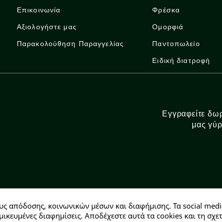
Επικοινωνία
Φρέσκα
Αξιολογήστε μας
Ομορφιά
Παρακολούθηση Παραγγελίας
Παντοπωλείο
Ειδική διατροφή
Εγγραφείτε δωρ
μας γύρ
υς απόδοσης, κοινωνικών μέσων και διαφήμισης. Τα social medi
Αρ. ΓΕΜΗ: 146728304000
μικευμένες διαφημίσεις. Αποδέχεστε αυτά τα cookies και τη σ