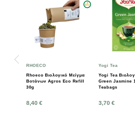
OECO
Yogi Tea
eco Βιολογικό Μείγμα
Yogi Tea Βιολογικό Τσάι
ν Agros Eco Refill
Green Jasmine 17
Teabags
0 €
3,70 €