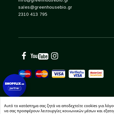
info@greenhousebio.gr
sales@greenhousebio.gr
2310 413 795
Facebook
YouTube
Instagram
Αυτό το κατάστημα σας ζητά να αποδεχτείτε cookies για λόγο
Copyright © 2026 Greenhousebio
να σας προσφέρουν λειτουργίες κοινωνικών μέσων και εξατο