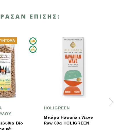
ΡΑΣΑΝ ΕΠΊΣΗΣ:
HOLIGREEN
Greenhouse
Μπάρα Hawaiian Wave
Βιολογικά Φασόλια
Raw 60g HOLIGREEN
Γρεβενών Πλακέ Σού
Bio, Ελληνικά,