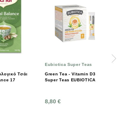
Eubiotica Super Teas
Yogi Tea
Green Tea - Vitamin D3
Yogi Tea Βιολογικό
Super Teas EUBIOTICA
Women's Tea 17 Teaba
8,80 €
3,70 €