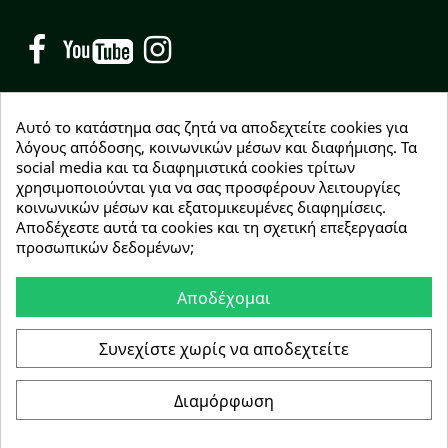
Facebook
YouTube
Instagram
Αυτό το κατάστημα σας ζητά να αποδεχτείτε cookies για
λόγους απόδοσης, κοινωνικών μέσων και διαφήμισης. Τα
social media και τα διαφημιστικά cookies τρίτων
NEWSLETTER
χρησιμοποιούνται για να σας προσφέρουν λειτουργίες
Εγγραφείτε δωρεάν και θα είστε οι πρώτοι που θα
κοινωνικών μέσων και εξατομικευμένες διαφημίσεις.
λάβετε τα νέα μας γύρω από προσφορές, εκπτώσεις
Αποδέχεστε αυτά τα cookies και τη σχετική επεξεργασία
και νέα προϊόντα.
προσωπικών δεδομένων;
Αποδέχομαι
Συμφωνώ με τους
όρους χρήσης
Συνεχίστε χωρίς να αποδεχτείτε
Διαμόρφωση
Copyright © 2026 Greenhousebio
Αρ. ΓΕΜΗ: 146728304000
e-Shop by Synergic Software