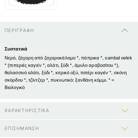
ΠΕΡΙΓΡΑΦΗ
Συστατικά
Νερό, ζάχαρη από ζαχαροκάλαμο *, πάπρικα *, sambal oelek
* (πιπεριές καγιέν *, αλάτι, ξύδι *, άμυλο αραβοσίτου *),
θαλασσινό αλάτι, ξύδι *, κιτρικό οξύ, πιπέρι καγιέν *, σκόνη
σκόρδου *, τζίντζερ *, πυκνωτικό: ξανθάνη κόμμι. * =
Βιολογικό
ΧΑΡΑΚΤΗΡΙΣΤΙΚΑ
ΕΠΙΣΗΜΑΝΣΗ