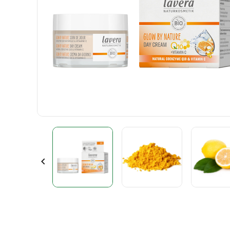
Βιολογικά Πατατάκια & Γαριδάκια
Λουκάνικα & Αλλαντικά
Έλαια Προσώπου
Γευματάκ
Aperitifs
Ακόρεστα 
Από τον 8ο μήνα
Ρύζι
Μαγιονέζες
Απολέπιση Προσώπου
Spirits
Όσπρια
Μαργαρίνη
Κρασί
Ζυμαρικά
Μαστίχες & Καραμέλες
Αποσμητι
Παιδική σ
Ελαιόλαδο & Φυτικά Έλαια
Μπισκότα
Περιποίηση Προσώπου
Αρώματα
Γυναικεία
Σάλτσες , Μουστάρδες & Μαγιονέζα
Μπιφτέκια
Περιποίηση Σώματος
Ανδρική Σ
Ασιατική Κουζίνα
Παγωτά
Αρωματοθεραπεία
Μαγειρική
Πίτσες
Αποσμητικά & Αρώματα
Ορεκτικά
Πρωϊνα
Φροντίδα Μαλλιών
Σούπες & Έτοιμο Φαγητό
Ροφήματα
Στοματική Υγιεινή
Βότανα της Ελληνικής Γης
Ψάρια
Σοκολάτες
Μακιγιάζ
Dr. Katsos
Ζαχαροπλαστική
Χειροποίητες Πίτες
Καλοκαίρι & Ήλιος
Διάφορα Βότανα
Για τον Άνδρα

Σαπούνια & Κρεμοσάπουνα
Κεραλοιφές, Θεραπευτικές Κρέμες
Γυναικεία Υγιεινή