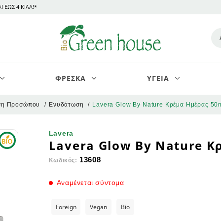
 ΕΩΣ 4 ΚΙΛΑ!*
ΦΡΕΣΚΑ
ΥΓΕΙΑ
ση Προσώπου
Ενυδάτωση
Lavera Glow By Nature Κρέμα Ημέρας 50
ούτων & Λαχανικών
 Supplements & Minerals -
τρα
Άλευρα GF
Αφρόλουτρα & Σαμπουάν
Σοκολάτες
Αθλήματα Αντοχής
Σαμπουάν & Conditioner
Lavera
Lavera Glow By Nature Κ
Smoothies
κά & Νερό
λο
υμπληρώματα & Μέταλλα
ώματος
Δημητριακά GF
Πάνες & Μωρομάντηλα
Επαλείμματα σοκολάτας
Φρέσκο Γάλα & Βούτυρο
Αθλήματα Δύναμης
Styling Μαλλιών
κια
φές
 Formulas
ματος
Είδη μαγειρικής GF
Για την ευαίσθητη επιδερμίδα
Μαρμελάδες
Γιαούρτι
Ομαδικά Αθλήματα
Φυτικές βαφές
13608
Κωδικός:
οφήματα
ά & Λουκάνικα
 , Πολυβιταμίνες & Φόρμουλες
ση Χεριών
Επιδόρπια GF
Στοματική Υγιεινή
Γλυκά του κουταλιού
Τυρί
Μαχητικά Αγωνίσματα
Μάσκες Μαλλιών
ακς χωρίς αλάτι
τατα Καφέ
κι
ν
η Σώματος
Έτοιμα Γεύματα GF
Καθαριστικά Ρούχων & Σκευ
Χαλβάς & Παστέλι
Φυτικά Εδέσματα & Επιδόρπια
Αθλήματα Στίβου (Υψηλής Έντ
Αναμένεται σύντομα
κια & Σνακς
Κερκίνης
δυνατίσματος
Ζυμαρικά GF
Βρεφικά Αντηλιακά
Μπισκότα
Χωρίς Λακτόζη
Μικρής Διάρκειας)
& Σοκολατίτσες
Κατσικάκι
ση Ποδιών
Μαρμελάδες GF
Αντικουνουπικά & Αντιψειρικ
Μαστίχες & Καραμελίτσες
Intra Workout
Οδοντόκρεμες
Foreign
Vegan
Bio
 Ντιπς
rico
ματος & Body Butter
Μείγματα Ζαχαροπλαστικής GF
Παγωτά
Πακέτα Συμπληρωμάτων ανά 
Στοματικά Διαλύματα