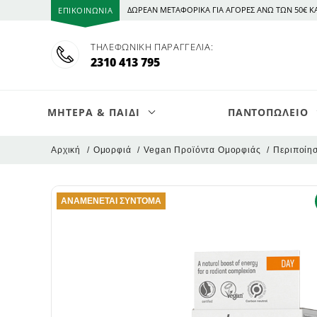
ΔΩΡΕΑΝ ΜΕΤΑΦΟΡΙΚΑ ΓΙΑ ΑΓΟΡΕΣ ΑΝΩ ΤΩΝ 50€ ΚΑΙ
ΕΠΙΚΟΙΝΩΝΙΑ
ΤΗΛΕΦΩΝΙΚΉ ΠΑΡΑΓΓΕΛΊΑ:
2310 413 795
ΜΗΤΕΡΑ & ΠΑΙΔΙ
ΠΑΝΤΟΠΩΛΕΙΟ
Αρχική
Ομορφιά
Vegan Προϊόντα Ομορφιάς
Περιποίη
Δημητριακά & Μούσλι
Φρούτα
Vegan Snacks
Καθαρισμός Προσώπου
Πρωινά
Χυμοί Φρ
Αυγά
Nutrition
Αφρόλου
ΑΝΑΜΈΝΕΤΑΙ ΣΎΝΤΟΜΑ
Χύμα Προϊόντα
Λαχανικά
Vegan Είδη Μαγειρικής
Ενυδάτωση
Χυμοί & 
Αναψυκτι
Κοτόπου
Φυτικά Σ
Λοσιόν Σ
Άλευρα
Φρούτα & Λαχανικά Κατεψυγμένα
Vegan Κρασιά
Περιποίηση Ματιών
Γιαουρτά
Τσάι & Κα
Χοιρινό
Gold Herb
Έλαια Σώ
Μέλι
Γεύματα
Μάσκες Ομορφιάς
Ζυμαρικά
Φυτικά Ρ
Αλλαντικ
Βιταμίνες
Περιποίη
Βρεφικό Βιολογικό Γάλα σε Σκόνη
Ταχίνι & Πολτοί Ξ.Καρπών
Εδέσματα
Επανόρθωση Δέρματος
Αλμυρά σν
Υποκατάσ
Μοσχαρά
Βιταμίνω
Απολέπισ
Από την γέννηση
Αποξ.Φρούτα , Σπόροι & Ξηροί καρποί
Επαλείμματα Σοκολάτας
Lip Balms
Μπισκοτά
Βουβάλι 
Κρέμες α
Από τον 4ο μήνα
Ρυζογκοφρέτες & Γκοφρέτες Σπόρων και
Επιδόρπια
Προϊόντα για την Ακμή
Γλυκάκια 
Αρνάκι - 
Περιποίη
Από τον 6ο μήνα
Δημητριακών
Κουλουράκια
Ανθόνερα - Toners
Σάλτσες &
Κρέας Ibe
Κρέμες Σώ
Μπύρες
Από τον 10ο μήνα