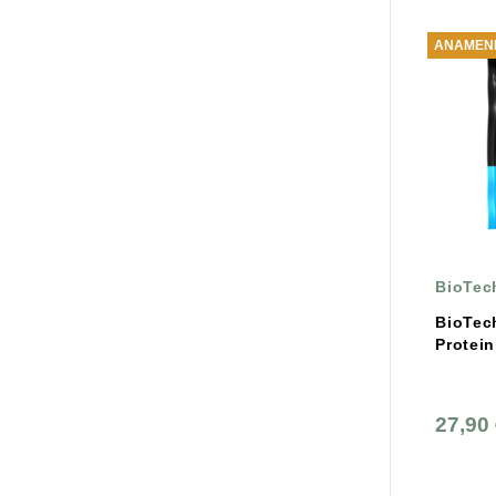
ΑΝΑΜΈΝΕ
BioTec
BioTec
Protein
27,90