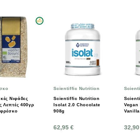
σκο
Scientiffic Nutrition
Scienti
ικές Νιφάδες
Scientiffic Nutrition
Scienti
 Λεπτές 400γρ
Isolat 2.0 Chocolate
Vegan 
οφρέσκο
908g
Vanill
62,95 €
32,90