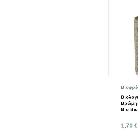
Βιοφρέ
Βιολογ
Βρώμης
Bio Βι
1,70 €