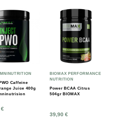
MNINUTRITION
BIOMAX PERFORMANCE
NUTRITION
 PWO Caffeine
range Juice 400g
Power BCAΑ Citrus
mninutrision
504gr BIOMAX
 €
39,90 €