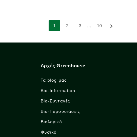
…

1
2
3
10
Αρχές Greenhouse
Τα blog μας
Bio-Information
Bio-Συνταγές
Bio-Παρουσιάσεις
Βιολογικό
Φυσικό