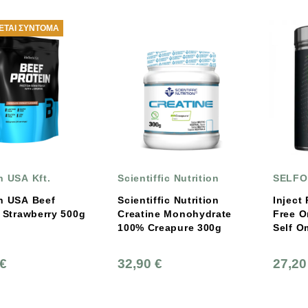
ΤΑΙ ΣΎΝΤΟΜΑ
h USA Kft.
Scientiffic Nutrition
SELFO
h USA Beef
Scientiffic Nutrition
Inject
 Strawberry 500g
Creatine Monohydrate
Free O
100% Creapure 300g
Self O
 €
32,90 €
27,20