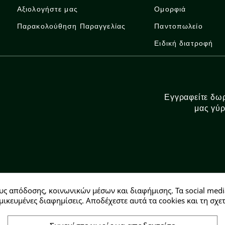
Αξιολογήστε μας
Ομορφιά
Παρακολούθηση Παραγγελίας
Παντοπωλείο
Ειδική διατροφή
Εγγραφείτε δωρ
μας γύρ
υς απόδοσης, κοινωνικών μέσων και διαφήμισης. Τα social medi
Αρ. ΓΕΜΗ: 146728304000
μικευμένες διαφημίσεις. Αποδέχεστε αυτά τα cookies και τη σ