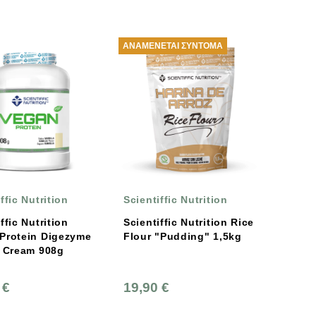
ΑΝΑΜΈΝΕΤΑΙ ΣΎΝΤΟΜΑ
ffic Nutrition
Scientiffic Nutrition
ffic Nutrition
Scientiffic Nutrition Rice
Protein Digezyme
Flour "Pudding" 1,5kg
a Cream 908g
 €
19,90 €