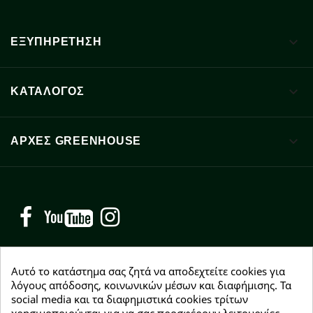

ΕΞΥΠΗΡΕΤΗΣΗ

ΚΑΤΑΛΟΓΟΣ

ΑΡΧΈΣ GREENHOUSE
Facebook
YouTube
Instagram
Αυτό το κατάστημα σας ζητά να αποδεχτείτε cookies για
λόγους απόδοσης, κοινωνικών μέσων και διαφήμισης. Τα
NEWSLETTER
social media και τα διαφημιστικά cookies τρίτων
χρησιμοποιούνται για να σας προσφέρουν λειτουργίες