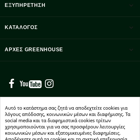

ΕΞΥΠΗΡΕΤΗΣΗ

ΚΑΤΑΛΟΓΟΣ

ΑΡΧΈΣ GREENHOUSE
Facebook
YouTube
Instagram
Αυτό το κατάστημα σας ζητά να αποδεχτείτε cookies για
λόγους απόδοσης, κοινωνικών μέσων και διαφήμισης. Τα
social media και τα διαφημιστικά cookies τρίτων
NEWSLETTER
χρησιμοποιούνται για να σας προσφέρουν λειτουργίες
Εγγραφείτε δωρεάν και θα είστε οι πρώτοι που θα
κοινωνικών μέσων και εξατομικευμένες διαφημίσεις.
λάβετε τα νέα μας γύρω από προσφορές, εκπτώσεις
Αποδέχεστε αυτά τα cookies και τη σχετική επεξεργασία