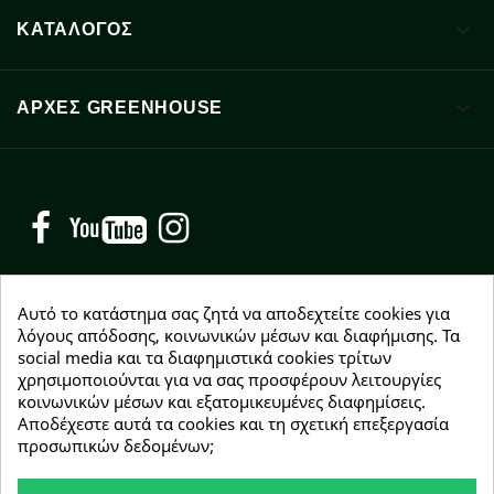

ΚΑΤΑΛΟΓΟΣ

ΑΡΧΈΣ GREENHOUSE
Facebook
YouTube
Instagram
Αυτό το κατάστημα σας ζητά να αποδεχτείτε cookies για
λόγους απόδοσης, κοινωνικών μέσων και διαφήμισης. Τα
social media και τα διαφημιστικά cookies τρίτων
NEWSLETTER
χρησιμοποιούνται για να σας προσφέρουν λειτουργίες
Εγγραφείτε δωρεάν και θα είστε οι πρώτοι που θα
κοινωνικών μέσων και εξατομικευμένες διαφημίσεις.
λάβετε τα νέα μας γύρω από προσφορές, εκπτώσεις
Αποδέχεστε αυτά τα cookies και τη σχετική επεξεργασία
και νέα προϊόντα.
προσωπικών δεδομένων;