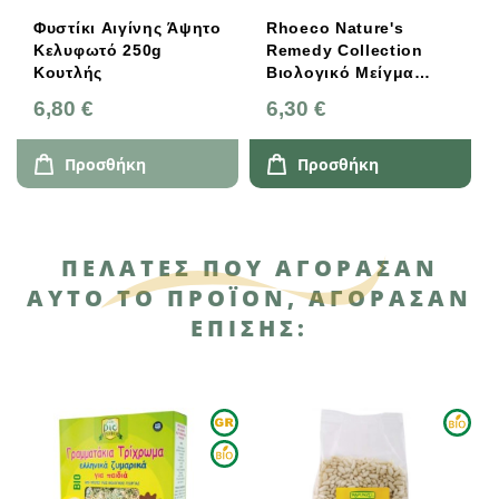
Φυστίκι Αιγίνης Άψητο
Rhoeco Nature's
Κελυφωτό 250g
Remedy Collection
Κουτλής
Βιολογικό Μείγμα
Βοτάνων Relax 5x2
6,80 €
6,30 €
Φακελάκια
Προσθήκη
Προσθήκη
ΠΕΛΆΤΕΣ ΠΟΥ ΑΓΌΡΑΣΑΝ
ΑΥΤΌ ΤΟ ΠΡΟΪΌΝ, ΑΓΌΡΑΣΑΝ
ΕΠΊΣΗΣ: