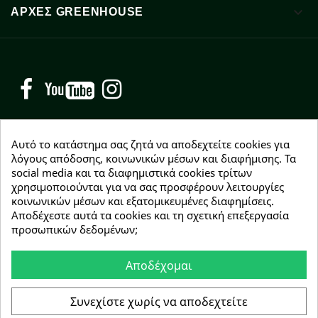

ΑΡΧΈΣ GREENHOUSE
Facebook
YouTube
Instagram
Αυτό το κατάστημα σας ζητά να αποδεχτείτε cookies για
λόγους απόδοσης, κοινωνικών μέσων και διαφήμισης. Τα
social media και τα διαφημιστικά cookies τρίτων
NEWSLETTER
χρησιμοποιούνται για να σας προσφέρουν λειτουργίες
Εγγραφείτε δωρεάν και θα είστε οι πρώτοι που θα
κοινωνικών μέσων και εξατομικευμένες διαφημίσεις.
λάβετε τα νέα μας γύρω από προσφορές, εκπτώσεις
Αποδέχεστε αυτά τα cookies και τη σχετική επεξεργασία
και νέα προϊόντα.
προσωπικών δεδομένων;
Αποδέχομαι
Συμφωνώ με τους
όρους χρήσης
Συνεχίστε χωρίς να αποδεχτείτε