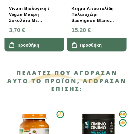
Vivani Βιολογική /
Κτήμα Αποστολίδη
Vegan Μαύρη
Παλαιοχώρι
Σοκολάτα Με
Sauvignon Blanc
Ολόκληρα Φουντούκια
750ml
3,70 €
15,20 €
100g
Προσθήκη
Προσθήκη
ΠΕΛΆΤΕΣ ΠΟΥ ΑΓΌΡΑΣΑΝ
ΑΥΤΌ ΤΟ ΠΡΟΪΌΝ, ΑΓΌΡΑΣΑΝ
ΕΠΊΣΗΣ: