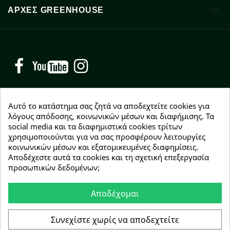

ΑΡΧΈΣ GREENHOUSE
Facebook
YouTube
Instagram
Αυτό το κατάστημα σας ζητά να αποδεχτείτε cookies για
λόγους απόδοσης, κοινωνικών μέσων και διαφήμισης. Τα
social media και τα διαφημιστικά cookies τρίτων
NEWSLETTER
χρησιμοποιούνται για να σας προσφέρουν λειτουργίες
Εγγραφείτε δωρεάν και θα είστε οι πρώτοι που θα
κοινωνικών μέσων και εξατομικευμένες διαφημίσεις.
λάβετε τα νέα μας γύρω από προσφορές, εκπτώσεις
Αποδέχεστε αυτά τα cookies και τη σχετική επεξεργασία
και νέα προϊόντα.
προσωπικών δεδομένων;
Αποδέχομαι
Συμφωνώ με τους
όρους χρήσης
Συνεχίστε χωρίς να αποδεχτείτε