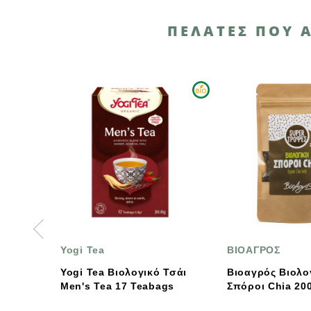
ΠΕΛΆΤΕΣ ΠΟΥ 
ea
ΒΙΟΑΓΡΟΣ
Βι
ea Βιολογικό Τσάι
Βιοαγρός Βιολογικοί
Βι
Tea 17 Teabags
Σπόροι Chia 200g
Φρ
Αφ