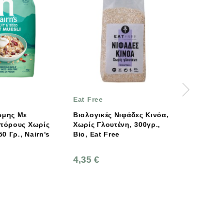
Eat Free
ΑΓΡΟΚΤΗΜΑ
ΑΝΤΩΝΟΠΟΥΛΟΥ
Βιολογικές Νιφάδες Κινόα,
Χωρίς Γλουτένη, 300γρ.,
Βιολογικές Νιφάδες
Bio, Eat Free
Σίκαλης Bio400γρ.,
Ελληνικές, Αγρόκτημα
Αντωνόπουλου
4,35 €
2,10 €