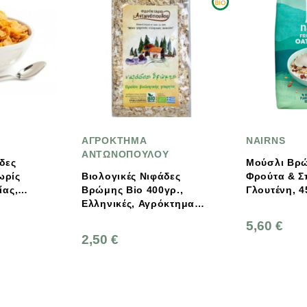
ΡΟΚΤΗΜΑ
NAIRNS
ΤΩΝΟΠΟΥΛΟΥ
Μούσλι Βρώμης Με
λογικές Νιφάδες
Φρούτα & Σπόρους Χωρίς
μης Bio 400γρ.,
Γλουτένη, 450 Γρ., Nairn's
ηνικές, Αγρόκτημα
τωνόπουλου
5,60 €
0 €