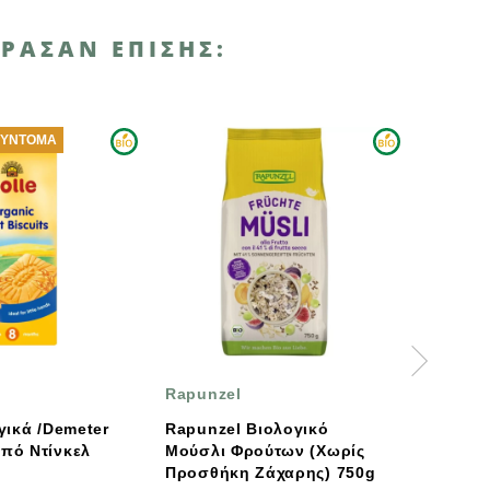
ΡΑΣΑΝ ΕΠΊΣΗΣ:
Rapunzel
Όλα Βιο
Rapunzel Βιολογικό
Βιολογικά Γκότζι Mπέρι
Μούσλι Φρούτων (χωρίς
Αποξηραμένα 100g Όλα
Προσθήκη Ζάχαρης) 750g
Bio