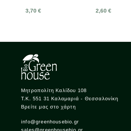
Ζά
Βι
€
2,60 €
3,
Μητροπολίτη Καλίδου 108
Τ.Κ. 551 31 Καλαμαριά - Θεσσαλονίκη
Βρείτε μας στο χάρτη
info@greenhousebio.gr
sales@greenhousebio.gr