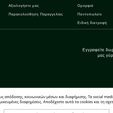
Αξιολογήστε μας
Ομορφιά
Παρακολούθηση Παραγγελίας
Παντοπωλείο
Ειδική διατροφή
Εγγραφείτε δωρ
μας γύρ
υς απόδοσης, κοινωνικών μέσων και διαφήμισης. Τα social medi
Αρ. ΓΕΜΗ: 146728304000
μικευμένες διαφημίσεις. Αποδέχεστε αυτά τα cookies και τη σ