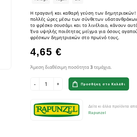
ια
Παγωτά GF
Φυτικά επιδόρπια
Γυμναστήριο & Διατροφή
Λιπαρά Οξέα - Αμινοξέα
Οδοντόβουρτσες
Ροφήματα Δημητριακών GF
Μπάρες & Σνακς
Preworkout
Προβιοτικά για το στόμα
Η τραγανή και καθαρή γεύση των δημητριακών! Τ
Σάλτσες & Μουστάρδες GF
πολλές ώρες μέσω των σύνθετων υδατανθράκων.
Καύση Λίπους & Απώλεια βάρ
το φρέσκο σουσάμι και το λινέλαιο, κάνουν αυτ
Σοκολάτες & Μπισκότα GF
Σκόνες Πρωτεϊνης
κά
ειρά
Ένα υψηλής ποιότητας μείγμα για όσους αγαπο
Φυτικά Εδέσματα & Μαργαρίνη GF
Μπάρες ενέργειας & Μπάρες Π
 Σειρά
φρέσκων δημητριακών στο πρωϊνό τους.
Χυμοί Φρούτων & Λαχανικών GF
Εργογόνα Βοηθήματα
ειρά
Ψωμί & Κράκερς GF
Βιταμίνες , Μέταλλα & Ιχνοστο
4,65 €
Vegan Αθλητική Διατροφή
Ενεργειακά Ποτά
Άμεση διαθέσιμη ποσότητα
3
τεμάχια.
Αιθέρια Έλαια
Αξεσουάρ Αθλητών
Έλαια μασάζ
Αιθέρια Έλαια Χώρου
Προσθήκη στο Καλάθι
Flora & Udo 's Choice - Συμπ
Δείτε κι άλλα προϊόντα απ
Διατροφής
Rapunzel
Πεπτικά Ένζυμα
Ανακούφιση πεπτικού