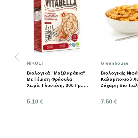
Greenhouse
ΑΓ
ΑΝ
κά "Μαξιλαράκια"
Βιολογικές Νιφάδες
ση Φράουλα,
Καλαμποκιού Χωρίς
Βιο
λουτένη, 300 Γρ.,
Ζάχαρη Bio Ιταλίας,
Βρώ
a, Nicoli
Greenhouse
Ελλ
Αν
7,50 €
2,5