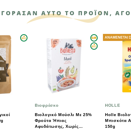
ΑΓΌΡΑΣΑΝ ΑΥΤΌ ΤΟ ΠΡΟΪΌΝ, ΑΓΌ
ΑΝΑΜΈΝΕΤΑΙ ΣΎΝΤΟΜΑ
οφρέσκο
HOLLE
ολογικό Μούσλι Με 25%
Holle Βιολογικά /Demeter
ούτα Ήπιας
Μπισκότα Από Ντίνκελ
υδάτωσης, Χωρίς
150g