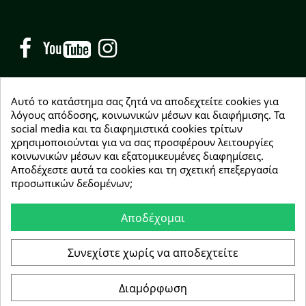
Facebook
YouTube
Instagram
Αυτό το κατάστημα σας ζητά να αποδεχτείτε cookies για
λόγους απόδοσης, κοινωνικών μέσων και διαφήμισης. Τα
social media και τα διαφημιστικά cookies τρίτων
NEWSLETTER
χρησιμοποιούνται για να σας προσφέρουν λειτουργίες
Εγγραφείτε δωρεάν και θα είστε οι πρώτοι που θα
κοινωνικών μέσων και εξατομικευμένες διαφημίσεις.
λάβετε τα νέα μας γύρω από προσφορές, εκπτώσεις
Αποδέχεστε αυτά τα cookies και τη σχετική επεξεργασία
και νέα προϊόντα.
προσωπικών δεδομένων;
Αποδέχομαι
Συμφωνώ με τους
όρους χρήσης
Συνεχίστε χωρίς να αποδεχτείτε
Διαμόρφωση
Copyright © 2026 Greenhousebio