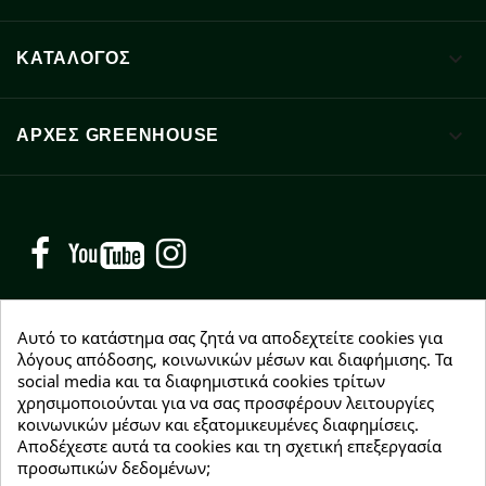

ΚΑΤΑΛΟΓΟΣ

ΑΡΧΈΣ GREENHOUSE
Facebook
YouTube
Instagram
Αυτό το κατάστημα σας ζητά να αποδεχτείτε cookies για
λόγους απόδοσης, κοινωνικών μέσων και διαφήμισης. Τα
social media και τα διαφημιστικά cookies τρίτων
NEWSLETTER
χρησιμοποιούνται για να σας προσφέρουν λειτουργίες
Εγγραφείτε δωρεάν και θα είστε οι πρώτοι που θα
κοινωνικών μέσων και εξατομικευμένες διαφημίσεις.
λάβετε τα νέα μας γύρω από προσφορές, εκπτώσεις
Αποδέχεστε αυτά τα cookies και τη σχετική επεξεργασία
και νέα προϊόντα.
προσωπικών δεδομένων;