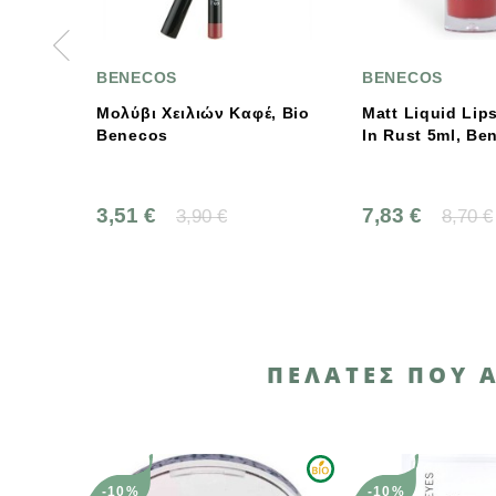
BENECOS
BENECOS
φέ, Bio
Matt Liquid Lipstick Trust
Lipgloss Rose
In Rust 5ml, Benecos
Bio Benecos
7,83 €
6,17 €
8,70 €
6,85
ΠΕΛΆΤΕΣ ΠΟΥ 
-10%
-10%