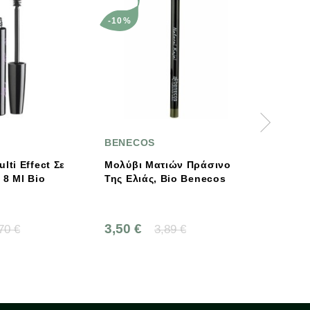
S
BENECOS
BEN
Ματιών Πράσινο
Eyebrow Gel Ash Brown
Κραγ
ς, Bio Benecos
3ml, Της Benecos
Bio,
5,85 €
7,65
3,89 €
6,50 €