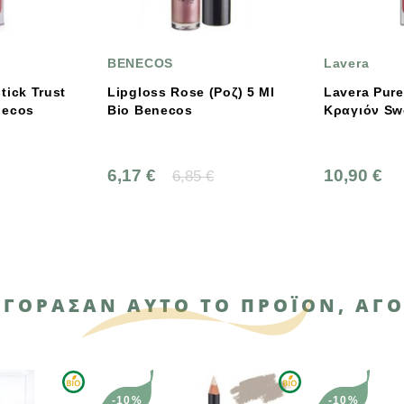
Lavera
BENECOS
 (Ροζ) 5 Ml
Lavera Pure Satin Υγρό
Matt Liqu
Κραγιόν Sweet Peony 04
Kiss 5ml,
10,90 €
7,83 €
 €
ΑΓΌΡΑΣΑΝ ΑΥΤΌ ΤΟ ΠΡΟΪΌΝ, ΑΓΌ
ΑΝΑΜΈΝΕΤ
-10%