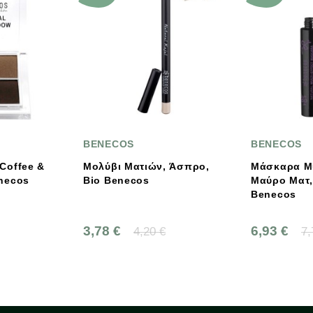
-10%
BENECOS
BENECO
ών, Άσπρο,
Μάσκαρα Multi Effect Σε
Μολύβι 
Μαύρο Ματ, 8 Ml Bio
Της Ελιά
Benecos
6,93 €
3,50 €
0 €
7,70 €