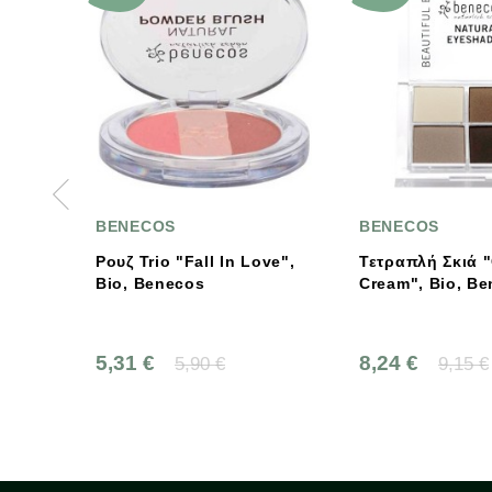
BENECOS
BENECOS
 Love",
Τετραπλή Σκιά "Coffee &
Μολύβι Ματι
Cream", Bio, Benecos
Bio Benecos
8,24 €
3,78 €
9,15 €
4,2