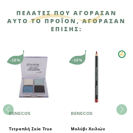
ΠΕΛΆΤΕΣ ΠΟΥ ΑΓΌΡΑΣΑΝ
ΑΥΤΌ ΤΟ ΠΡΟΪΌΝ, ΑΓΌΡΑΣΑΝ
ΕΠΊΣΗΣ:
-10%
-10%
BENECOS
BENECOS
Τετραπλή Σκία True
Μολύβι Χειλιών