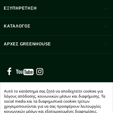

ΕΞΥΠΗΡΕΤΗΣΗ

ΚΑΤΑΛΟΓΟΣ

ΑΡΧΈΣ GREENHOUSE
Facebook
YouTube
Instagram
Αυτό το κατάστημα σας ζητά να αποδεχτείτε cookies για
λόγους απόδοσης, κοινωνικών μέσων και διαφήμισης. Τα
social media και τα διαφημιστικά cookies τρίτων
NEWSLETTER
χρησιμοποιούνται για να σας προσφέρουν λειτουργίες
Εγγραφείτε δωρεάν και θα είστε οι πρώτοι που θα
κοινωνικών μέσων και εξατομικευμένες διαφημίσεις.
λάβετε τα νέα μας γύρω από προσφορές, εκπτώσεις