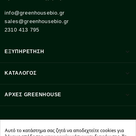
info@greenhousebio.gr
sales@greenhousebio.gr
2310 413 795

ΕΞΥΠΗΡΕΤΗΣΗ

ΚΑΤΑΛΟΓΟΣ

ΑΡΧΈΣ GREENHOUSE
Facebook
YouTube
Instagram
Αυτό το κατάστημα σας ζητά να αποδεχτείτε cookies για