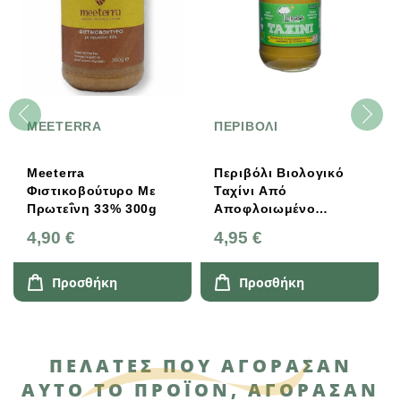
MEETERRA
ΠΕΡΙΒΟΛΙ
Meeterra
Περιβόλι Βιολογικό
Φιστικοβούτυρο Με
Ταχίνι Από
Πρωτεΐνη 33% 300g
Αποφλοιωμένο
Σουσάμι 280g
4,90 €
4,95 €
Προσθήκη
Προσθήκη
ΠΕΛΆΤΕΣ ΠΟΥ ΑΓΌΡΑΣΑΝ
ΑΥΤΌ ΤΟ ΠΡΟΪΌΝ, ΑΓΌΡΑΣΑΝ