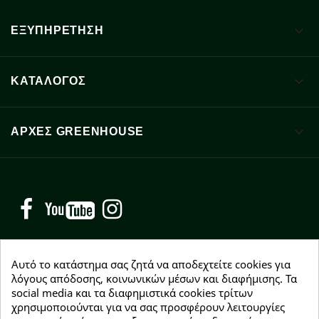

ΕΞΥΠΗΡΕΤΗΣΗ

ΚΑΤΑΛΟΓΟΣ

ΑΡΧΈΣ GREENHOUSE
Facebook
YouTube
Instagram
Αυτό το κατάστημα σας ζητά να αποδεχτείτε cookies για
λόγους απόδοσης, κοινωνικών μέσων και διαφήμισης. Τα
social media και τα διαφημιστικά cookies τρίτων
NEWSLETTER
χρησιμοποιούνται για να σας προσφέρουν λειτουργίες
Εγγραφείτε δωρεάν και θα είστε οι πρώτοι που θα