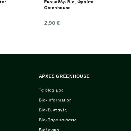
Εκουαδόρ Bio, Φρούτα
Καλαμποκιού 1 Κιλό Bio
Greenhouse
Βιοαγρος
2,90 €
3,90 €
ΑΡΧΈΣ GREENHOUSE
Τα blog μας
Bio-Information
Bio-Συνταγές
Bio-Παρουσιάσεις
Βιολογικό