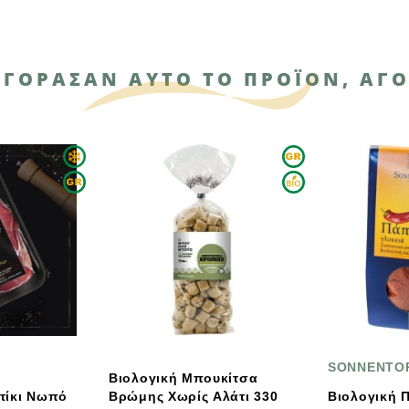
ΑΓΌΡΑΣΑΝ ΑΥΤΌ ΤΟ ΠΡΟΪΌΝ, ΑΓΌ
SONNENTOR
ιολογική Μπουκίτσα
μης Χωρίς Αλάτι 330
Βιολογική Πάπρικα Γλυκιά