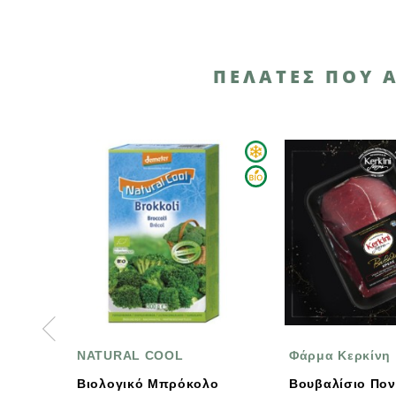
ΠΕΛΆΤΕΣ ΠΟΥ 
RAL COOL
Φάρμα Κερκίνη
Β
ογικό Μπρόκολο
Βουβαλίσιο Ποντίκι Νωπό
Βρώ