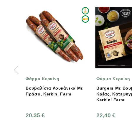
 Κερκίνη
Φάρμα Κερκίνη
Φά
ίσια Λουκάνικα Με
Burgers Με Βουβαλίσιο
Βο
 Kerkini Farm
Κρέας, Κατεψυγμένα,
Κε
Kerkini Farm
Ke
 €
22,40 €
24