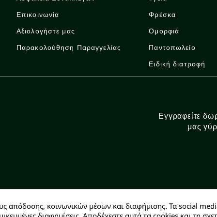
Επικοινωνία
Φρέσκα
Αξιολογήστε μας
Ομορφιά
Παρακολούθηση Παραγγελίας
Παντοπωλείο
Ειδική διατροφή
Εγγραφείτε δωρ
μας γύρ
υς απόδοσης, κοινωνικών μέσων και διαφήμισης. Τα social medi
Αρ. ΓΕΜΗ: 146728304000
μικευμένες διαφημίσεις. Αποδέχεστε αυτά τα cookies και τη σ