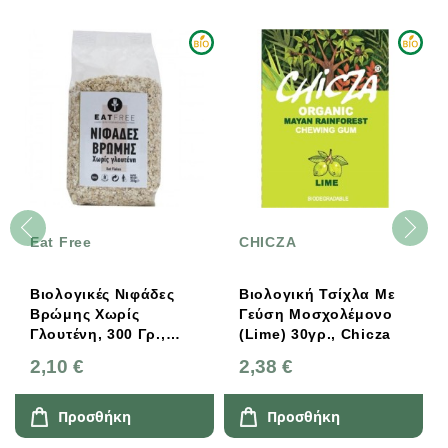
Eat Free
CHICZA
Βιολογικές Νιφάδες
Βιολογική Τσίχλα Με
Βρώμης Χωρίς
Γεύση Μοσχολέμονο
Γλουτένη, 300 Γρ.,
(Lime) 30γρ., Chicza
Bio, Eat Free
2,10 €
2,38 €
Προσθήκη
Προσθήκη