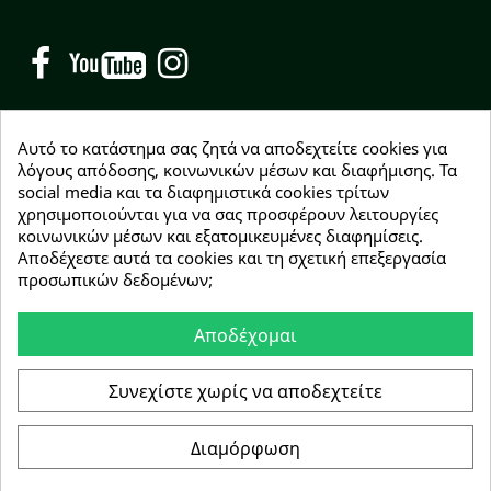
Facebook
YouTube
Instagram
Αυτό το κατάστημα σας ζητά να αποδεχτείτε cookies για
λόγους απόδοσης, κοινωνικών μέσων και διαφήμισης. Τα
social media και τα διαφημιστικά cookies τρίτων
NEWSLETTER
χρησιμοποιούνται για να σας προσφέρουν λειτουργίες
Εγγραφείτε δωρεάν και θα είστε οι πρώτοι που θα
κοινωνικών μέσων και εξατομικευμένες διαφημίσεις.
λάβετε τα νέα μας γύρω από προσφορές, εκπτώσεις
Αποδέχεστε αυτά τα cookies και τη σχετική επεξεργασία
και νέα προϊόντα.
προσωπικών δεδομένων;
Αποδέχομαι
Συμφωνώ με τους
όρους χρήσης
Συνεχίστε χωρίς να αποδεχτείτε
Διαμόρφωση
Copyright © 2026 Greenhousebio
Αρ. ΓΕΜΗ: 146728304000