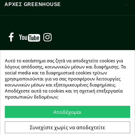

ΑΡΧΈΣ GREENHOUSE
Facebook
YouTube
Instagram
Αυτό το κατάστημα σας ζητά να αποδεχτείτε cookies για
λόγους απόδοσης, κοινωνικών μέσων και διαφήμισης. Τα
social media και τα διαφημιστικά cookies τρίτων
NEWSLETTER
χρησιμοποιούνται για να σας προσφέρουν λειτουργίες
Εγγραφείτε δωρεάν και θα είστε οι πρώτοι που θα
κοινωνικών μέσων και εξατομικευμένες διαφημίσεις.
λάβετε τα νέα μας γύρω από προσφορές, εκπτώσεις
Αποδέχεστε αυτά τα cookies και τη σχετική επεξεργασία
και νέα προϊόντα.
προσωπικών δεδομένων;
Αποδέχομαι
Συμφωνώ με τους
όρους χρήσης
Συνεχίστε χωρίς να αποδεχτείτε