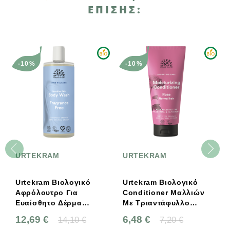
ΕΠΊΣΗΣ:
-10%
-10%
URTEKRAM
URTEKRAM
Urtekram Βιολογικό
Urtekram Βιολογικό
Αφρόλουτρο Για
Conditioner Μαλλιών
Ευαίσθητο Δέρμα
Με Τριαντάφυλλο
Χωρίς Άρωμα 500ml
180ml
12,69 €
6,48 €
14,10 €
7,20 €