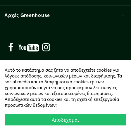

Αρχές Greenhouse
Facebook
YouTube
Instagram
Αυτό το κατάστημα σας ζητά να αποδεχτείτε cookies για
λόγους απόδοσης, κοινωνικών μέσων και διαφήμισης. Τα
social media και τα διαφημιστικά cookies τρίτων
NEWSLETTER
χρησιμοποιούνται για να σας προσφέρουν λειτουργίες
Εγγραφείτε δωρεάν και θα είστε οι πρώτοι που θα
κοινωνικών μέσων και εξατομικευμένες διαφημίσεις.
λάβετε τα νέα μας γύρω από προσφορές, εκπτώσεις
Αποδέχεστε αυτά τα cookies και τη σχετική επεξεργασία
και νέα προϊόντα.
προσωπικών δεδομένων;
Αποδέχομαι
Συμφωνώ με τους
όρους χρήσης