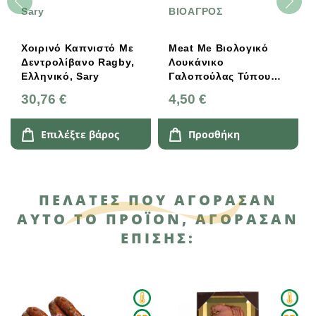
Sary
ΒΙΟΑΓΡΟΣ
Χοιρινό Καπνιστό Με
Meat Me Βιολογικό
Δεντρολίβανο Ragby,
Λουκάνικο
Ελληνικό, Sary
Γαλοπούλας Τύπου
Φρανκφούρτης 160g
30,76 €
4,50 €
Επιλέξτε βάρος
Προσθήκη
ΠΕΛΆΤΕΣ ΠΟΥ ΑΓΌΡΑΣΑΝ
ΑΥΤΌ ΤΟ ΠΡΟΪΌΝ, ΑΓΌΡΑΣΑΝ
ΕΠΊΣΗΣ: