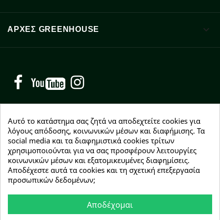

ΑΡΧΈΣ GREENHOUSE
Facebook
YouTube
Instagram
Αυτό το κατάστημα σας ζητά να αποδεχτείτε cookies για
λόγους απόδοσης, κοινωνικών μέσων και διαφήμισης. Τα
NEWSLETTER
social media και τα διαφημιστικά cookies τρίτων
χρησιμοποιούνται για να σας προσφέρουν λειτουργίες
Εγγραφείτε δωρεάν και θα είστε οι πρώτοι που θα
κοινωνικών μέσων και εξατομικευμένες διαφημίσεις.
λάβετε τα νέα μας γύρω από προσφορές, εκπτώσεις
Αποδέχεστε αυτά τα cookies και τη σχετική επεξεργασία
και νέα προϊόντα.
προσωπικών δεδομένων;
Αποδέχομαι
Συμφωνώ με τους
όρους χρήσης