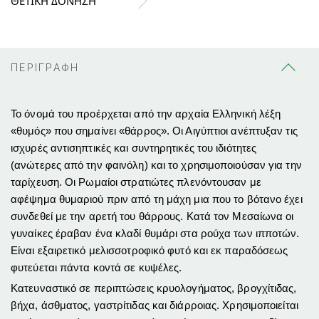
ΘΕΤΙΚΗ ΔΟΝΗΣΗ
ΠΕΡΙΓΡΑΦΗ
Το όνομά του προέρχεται από την αρχαία Ελληνική λέξη
«θυμός» που σημαίνει «θάρρος». Οι Αιγύπτιοι ανέπτυξαν τις
ισχυρές αντισηπτικές και συντηρητικές του ιδιότητες
(ανώτερες από την φαινόλη) και το χρησι­μοποιούσαν για την
ταρίχευση. Οι Ρωμαίοι στρατιώτες πλενόντουσαν με
αφέψημα θυμαριού πριν από τη μάχη μια που το βότανο έχει
συνδεθεί με την αρετή του θάρρους. Κατά τον Μεσαίωνα οι
γυναίκες έραβαν ένα κλαδί θυμάρι στα ρούχα των ιπποτών.
Είναι εξαιρετικό μελισσοτροφικό φυτό και εκ παραδόσεως
φυτεύεται πάντα κοντά σε κυψέλες.
Κα­τευναστικό σε περιπτώσεις κρυολογήματος, βρογχίτιδας,
βήχα, άσθματος, γαστρίτιδας και διάρροιας. Χρησιμοποιείται