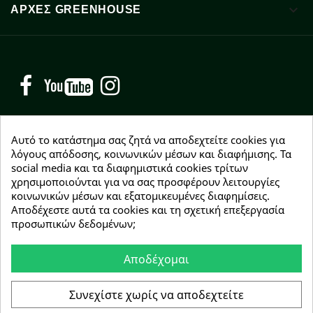

ΑΡΧΈΣ GREENHOUSE
Facebook
YouTube
Instagram
Αυτό το κατάστημα σας ζητά να αποδεχτείτε cookies για
λόγους απόδοσης, κοινωνικών μέσων και διαφήμισης. Τα
social media και τα διαφημιστικά cookies τρίτων
NEWSLETTER
χρησιμοποιούνται για να σας προσφέρουν λειτουργίες
Εγγραφείτε δωρεάν και θα είστε οι πρώτοι που θα
κοινωνικών μέσων και εξατομικευμένες διαφημίσεις.
λάβετε τα νέα μας γύρω από προσφορές, εκπτώσεις
Αποδέχεστε αυτά τα cookies και τη σχετική επεξεργασία
και νέα προϊόντα.
προσωπικών δεδομένων;
Αποδέχομαι
Συμφωνώ με τους
όρους χρήσης
Συνεχίστε χωρίς να αποδεχτείτε