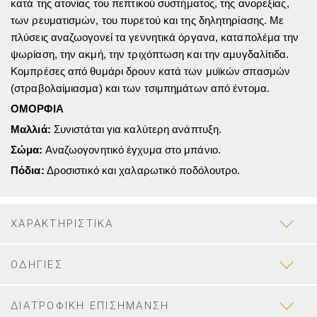
κατά της ατονίας του πεπτι­κού συστήματος, της ανορεξίας,
των ρευματισμών, του πυρετού και της δηλητηρίασης. Με
πλύσεις αναζωογονεί τα γεννητικά όργανα, καταπο­λέμα την
ψωρίαση, την ακμή, την τριχόπτωση και την αμυγδαλίτιδα.
Κο­μπρέσες από θυμάρι δρουν κατά των μυϊκών σπασμών
(στραβολαίμια­σμα) και των τσιμπημάτων από έντομα.
ΟΜΟΡΦΙΑ
Μαλλιά:
Συνιστάται για καλύτερη ανάπτυξη.
Σώμα:
Αναζωογονητικό έγχυμα στο μπάνιο.
Πόδια:
Δροσιστικό και χαλαρωτικό ποδόλουτρο.
ΧΑΡΑΚΤΗΡΙΣΤΙΚΑ
ΟΔΗΓΙΕΣ
ΔΙΑΤΡΟΦΙΚΗ ΕΠΙΣΗΜΑΝΣΗ