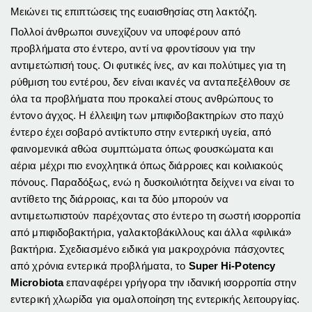
Μειώνει τις επιπτώσεις της ευαισθησίας στη λακτόζη.
Πολλοί άνθρωποι συνεχίζουν να υποφέρουν από
προβλήματα στο έντερο, αντί να φροντίσουν για την
αντιμετώπισή τους. Οι φυτικές ίνες, αν και πολύτιμες για τη
ρύθμιση του εντέρου, δεν είναι ικανές να ανταπεξέλθουν σε
όλα τα προβλήματα που προκαλεί στους ανθρώπους το
έντονο άγχος. Η έλλειψη των μπιφιδοβακτηρίων στο παχύ
έντερο έχει σοβαρό αντίκτυπο στην εντερική υγεία, από
φαινομενικά αθώα συμπτώματα όπως φουσκώματα και
αέρια μέχρι πιο ενοχλητικά όπως διάρροιες και κοιλιακούς
πόνους. Παραδόξως, ενώ η δυσκοιλιότητα δείχνει να είναι το
αντίθετο της διάρροιας, και τα δύο μπορούν να
αντιμετωπιστούν παρέχοντας στο έντερο τη σωστή ισορροπία
από μπιφιδοβακτήρια, γαλακτοβάκιλλους και άλλα «φιλικά»
βακτήρια. Σχεδιασμένο ειδικά για μακροχρόνια πάσχοντες
από χρόνια εντερικά προβλήματα, το
Super Hi-Potency
Microbiota
επαναφέρει γρήγορα την ιδανική ισορροπία στην
εντερική χλωρίδα για ομαλοποίηση της εντερικής λειτουργίας.