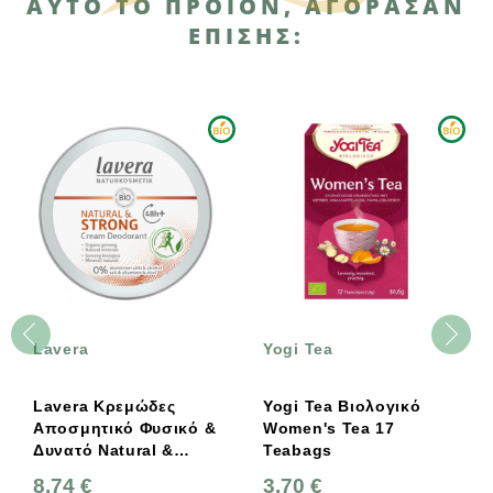
ΑΥΤΌ ΤΟ ΠΡΟΪΌΝ, ΑΓΌΡΑΣΑΝ
ΕΠΊΣΗΣ:
Lavera
Yogi Tea
Lavera Κρεμώδες
Yogi Tea Βιολογικό
Αποσμητικό Φυσικό &
Women's Tea 17
Δυνατό Natural &
Teabags
Strong 50ml
8,74 €
3,70 €