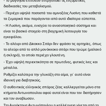
- Το μαγνήσιο επιπλέον ενεργοποιεί τις ενζυματικές
διαδικασίες του μεταβολισμού.
- Περιέχει υψηλά ποσοστά του αμινοξέος Λυσίνη που καθιστά
τα ζυμαρικά που παράγονται από αυτό ιδιαίτερα εύπεπτα.
- Η Λυσίνη, ακόμα, ενισχύει το ανοσοποιητικό σύστημα και
είναι το βασικό στοιχείο στη βιοχημική λειτουργία του
εγκεφάλου.
- Το αλέυρι από Δίκοκκο Σιτάρι δεν φράσει τις αρτηρίες, όπως
το αλεύρι από το απλό μονόκκοκο σιτάρι που τρώμε (μαλακό
ή σκληρό), το οποίο περιέχει γλουτένη.
- Έχει υψηλή περιεκτικότητα σε πρωτεΐνες, φυτικές ίνες και
μέταλλα.
Ρυθμίζει καλύτερα την γλυκόζη στο αίμα, γι΄ αυτό είναι
ιδανική για διαβητικούς.
Ο αυθεντικός ελληνικός σπόρος ζέας καλλιεργείται μόνο στα
κτήματα Αντωνοπουλου αφού αυτοί είναι που τον διατήρησαν
και τον αναβίωσαν.
Στο Αγρόκτημα Αντωνόπουλου η καλλιέργεια γίνεται από το