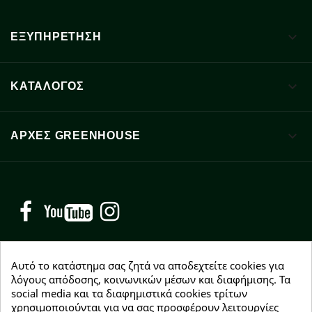

ΕΞΥΠΗΡΕΤΗΣΗ

ΚΑΤΑΛΟΓΟΣ

ΑΡΧΈΣ GREENHOUSE
Facebook
YouTube
Instagram
Αυτό το κατάστημα σας ζητά να αποδεχτείτε cookies για
λόγους απόδοσης, κοινωνικών μέσων και διαφήμισης. Τα
social media και τα διαφημιστικά cookies τρίτων
NEWSLETTER
χρησιμοποιούνται για να σας προσφέρουν λειτουργίες
Εγγραφείτε δωρεάν και θα είστε οι πρώτοι που θα