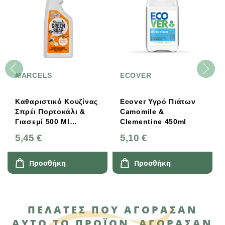
MARCELS
ECOVER
Καθαριστικό Κουζίνας
Ecover Υγρό Πιάτων
Σπρέι Πορτοκάλι &
Camomile &
Γιασεμί 500 Ml
Clementine 450ml
Marcel's Green Soap
5,45 €
5,10 €
Προσθήκη
Προσθήκη
ΠΕΛΆΤΕΣ ΠΟΥ ΑΓΌΡΑΣΑΝ
ΑΥΤΌ ΤΟ ΠΡΟΪΌΝ, ΑΓΌΡΑΣΑΝ