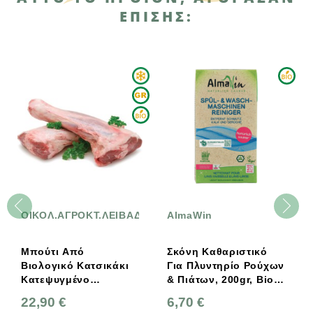
ΕΠΊΣΗΣ:
ΟΙΚΟΛ.ΑΓΡΟΚΤ.ΛΕΙΒΑΔΕΡΟΥ
AlmaWin
Μπούτι Από
Σκόνη Καθαριστικό
Βιολογικό Κατσικάκι
Για Πλυντηρίο Ρούχων
Κατεψυγμένο
& Πιάτων, 200gr, Bio,
Λιβαδερού
Vegan, AlmaWin
22,90 €
6,70 €