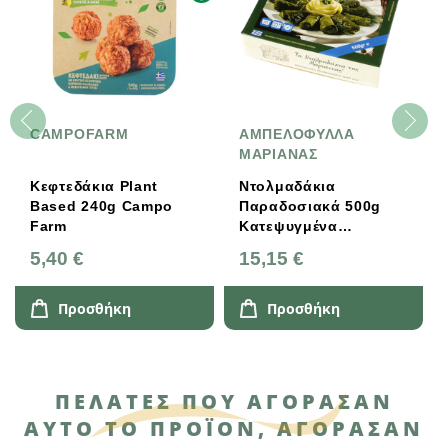
CAMPOFARM
ΑΜΠΕΛΟΦΥΛΛΑ
ΜΑΡΙΑΝΑΣ
Κεφτεδάκια Plant
Ντολμαδάκια
Based 240g Campo
Παραδοσιακά 500g
Farm
Κατεψυγμένα
Ελληνικά Μαριάννας
5,40 €
15,15 €
Προσθήκη
Προσθήκη
ΠΕΛΆΤΕΣ ΠΟΥ ΑΓΌΡΑΣΑΝ
ΑΥΤΌ ΤΟ ΠΡΟΪΌΝ, ΑΓΌΡΑΣΑΝ