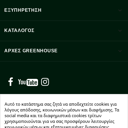

ΕΞΥΠΗΡΕΤΗΣΗ

ΚΑΤΑΛΟΓΟΣ

ΑΡΧΈΣ GREENHOUSE
Facebook
YouTube
Instagram
Αυτό το κατάστημα σας ζητά να αποδεχτείτε cookies για
λόγους απόδοσης, κοινωνικών μέσων και διαφήμισης. Τα
social media και τα διαφημιστικά cookies τρίτων
NEWSLETTER
χρησιμοποιούνται για να σας προσφέρουν λειτουργίες
Εγγραφείτε δωρεάν και θα είστε οι πρώτοι που θα
κοινωνικών μέσων και εξατομικευμένες διαφημίσεις.