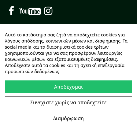
Facebook
YouTube
Instagram
Αυτό το κατάστημα σας ζητά να αποδεχτείτε cookies για
λόγους απόδοσης, κοινωνικών μέσων και διαφήμισης. Τα
social media και τα διαφημιστικά cookies τρίτων
NEWSLETTER
χρησιμοποιούνται για να σας προσφέρουν λειτουργίες
Εγγραφείτε δωρεάν και θα είστε οι πρώτοι που θα
κοινωνικών μέσων και εξατομικευμένες διαφημίσεις.
λάβετε τα νέα μας γύρω από προσφορές, εκπτώσεις
Αποδέχεστε αυτά τα cookies και τη σχετική επεξεργασία
και νέα προϊόντα.
προσωπικών δεδομένων;
Αποδέχομαι
Συμφωνώ με τους
όρους χρήσης
Συνεχίστε χωρίς να αποδεχτείτε
Διαμόρφωση
Copyright © 2026 Greenhousebio
Αρ. ΓΕΜΗ: 146728304000
e-Shop by Synergic Software
Συγκατάθεση για cookie