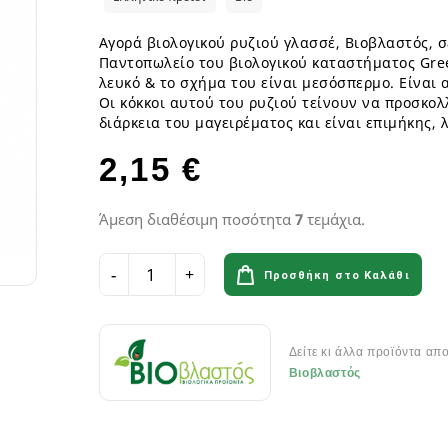
ια
Παγωτά GF
Φυτικά επιδόρπια
Γυμναστήριο & Διατροφή
Λιπαρά Οξέα - Αμινοξέα
Οδοντόβουρτσες
Ροφήματα Δημητριακών GF
Μπάρες & Σνακς
Preworkout
Προβιοτικά για το στόμα
Αγορά βιολογικού ρυζιού γλασσέ, Βιοβλαστός, σ
Σάλτσες & Μουστάρδες GF
Παντοπωλείο του βιολογικού καταστήματος Gre
Καύση Λίπους & Απώλεια βάρ
λευκό & το σχήμα του είναι μεσόσπερμο. Είναι 
Σοκολάτες & Μπισκότα GF
Σκόνες Πρωτεϊνης
κά
ειρά
Οι κόκκοι αυτού του ρυζιού τείνουν να προσκολ
Φυτικά Εδέσματα & Μαργαρίνη GF
Μπάρες ενέργειας & Μπάρες Π
 Σειρά
διάρκεια του μαγειρέματος και είναι επιμήκης, λ
Χυμοί Φρούτων & Λαχανικών GF
Εργογόνα Βοηθήματα
ειρά
Ψωμί & Κράκερς GF
Βιταμίνες , Μέταλλα & Ιχνοστο
2,15 €
Vegan Αθλητική Διατροφή
Ενεργειακά Ποτά
Άμεση διαθέσιμη ποσότητα
7
τεμάχια.
Αιθέρια Έλαια
Αξεσουάρ Αθλητών
Έλαια μασάζ
Αιθέρια Έλαια Χώρου
Προσθήκη στο Καλάθι
Flora & Udo 's Choice - Συμπ
Δείτε κι άλλα προϊόντα απ
Διατροφής
Βιοβλαστός
Πεπτικά Ένζυμα
Ανακούφιση πεπτικού