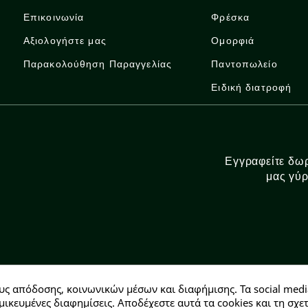
Επικοινωνία
Φρέσκα
Αξιολογήστε μας
Ομορφιά
Παρακολούθηση Παραγγελίας
Παντοπωλείο
Ειδική διατροφή
Εγγραφείτε δωρ
μας γύρ
υς απόδοσης, κοινωνικών μέσων και διαφήμισης. Τα social medi
Αρ. ΓΕΜΗ: 146728304000
μικευμένες διαφημίσεις. Αποδέχεστε αυτά τα cookies και τη σ