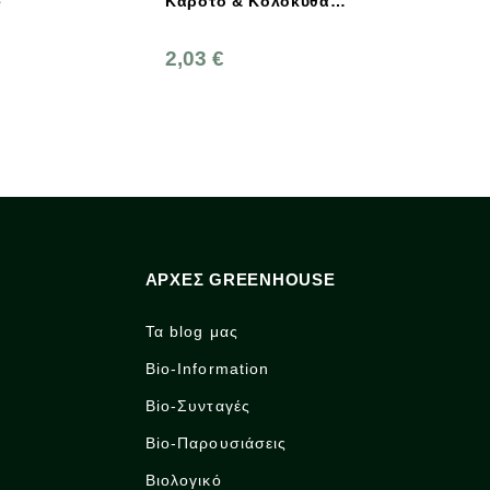
Καρότο & Κολοκύθα
Αγροκτήματα Νέστ
Χωρίς Γλουτένη 30γρ.
Teddy, Little Angel
2,03 €
2,60 €
ΑΡΧΈΣ GREENHOUSE
Τα blog μας
Bio-Information
Bio-Συνταγές
Bio-Παρουσιάσεις
Βιολογικό