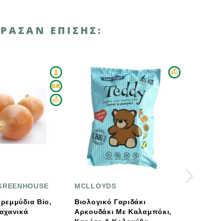
ΡΑΣΑΝ ΕΠΊΣΗΣ:
SE
MCLLOYDS
ΑΓΡΟΚΤΗΜΑΤΑ ΝΕ
io,
Βιολογικό Γαριδάκι
Βιολογικός Τραχαν
Αρκουδάκι Με Καλαμπόκι,
Γλυκός Γρεβενών 