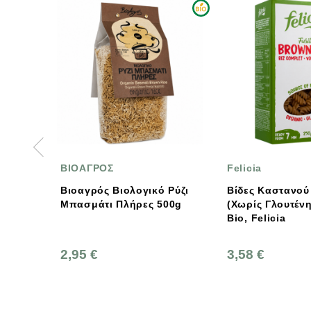
ΙΟΑΓΡΟΣ
Felicia
ιοαγρός Βιολογικό Ρύζι
Βίδες Καστανού Ρυζιού
πασμάτι Πλήρες 500g
(χωρίς Γλουτένη) 250g
Bio, Felicia
,95 €
3,58 €