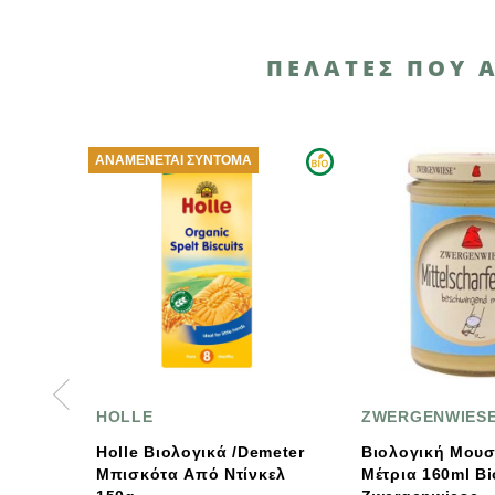
ΠΕΛΆΤΕΣ ΠΟΥ 
ΑΝΑΜΈΝΕΤΑΙ ΣΎΝΤΟΜΑ
HOLLE
ZWERGENWIESE
Holle Βιολογικά /Demeter
Βιολογική Μουστάρδα
Μπισκότα Από Ντίνκελ
Μέτρια 160ml Bio,