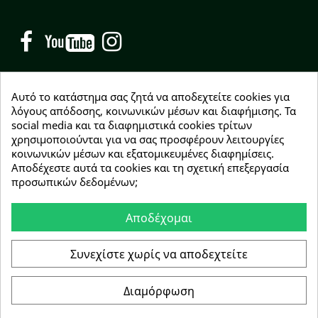
Facebook
YouTube
Instagram
Αυτό το κατάστημα σας ζητά να αποδεχτείτε cookies για
λόγους απόδοσης, κοινωνικών μέσων και διαφήμισης. Τα
social media και τα διαφημιστικά cookies τρίτων
NEWSLETTER
χρησιμοποιούνται για να σας προσφέρουν λειτουργίες
Εγγραφείτε δωρεάν και θα είστε οι πρώτοι που θα
κοινωνικών μέσων και εξατομικευμένες διαφημίσεις.
λάβετε τα νέα μας γύρω από προσφορές, εκπτώσεις
Αποδέχεστε αυτά τα cookies και τη σχετική επεξεργασία
και νέα προϊόντα.
προσωπικών δεδομένων;
Αποδέχομαι
Συμφωνώ με τους
όρους χρήσης
Συνεχίστε χωρίς να αποδεχτείτε
Διαμόρφωση
Copyright © 2026 Greenhousebio
Αρ. ΓΕΜΗ: 146728304000