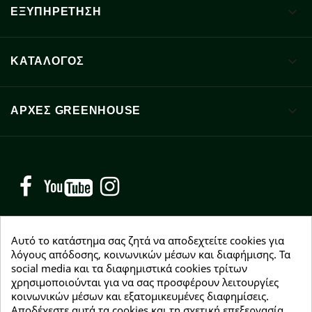

ΕΞΥΠΗΡΕΤΗΣΗ

ΚΑΤΑΛΟΓΟΣ

ΑΡΧΈΣ GREENHOUSE
Facebook
YouTube
Instagram
Αυτό το κατάστημα σας ζητά να αποδεχτείτε cookies για
λόγους απόδοσης, κοινωνικών μέσων και διαφήμισης. Τα
social media και τα διαφημιστικά cookies τρίτων
NEWSLETTER
χρησιμοποιούνται για να σας προσφέρουν λειτουργίες
Εγγραφείτε δωρεάν και θα είστε οι πρώτοι που θα
κοινωνικών μέσων και εξατομικευμένες διαφημίσεις.
λάβετε τα νέα μας γύρω από προσφορές, εκπτώσεις
Αποδέχεστε αυτά τα cookies και τη σχετική επεξεργασία