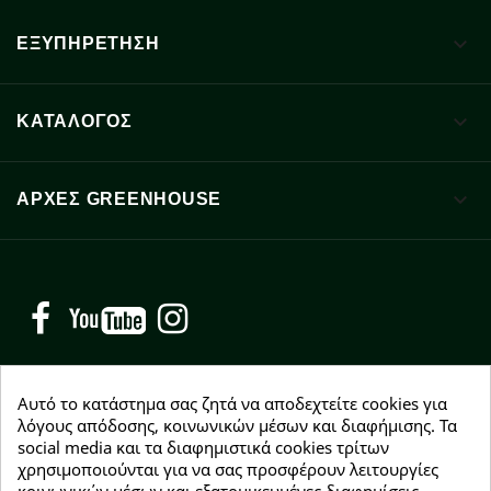

ΕΞΥΠΗΡΕΤΗΣΗ

ΚΑΤΑΛΟΓΟΣ

ΑΡΧΈΣ GREENHOUSE
Facebook
YouTube
Instagram
Αυτό το κατάστημα σας ζητά να αποδεχτείτε cookies για
λόγους απόδοσης, κοινωνικών μέσων και διαφήμισης. Τα
NEWSLETTER
social media και τα διαφημιστικά cookies τρίτων
χρησιμοποιούνται για να σας προσφέρουν λειτουργίες
Εγγραφείτε δωρεάν και θα είστε οι πρώτοι που θα
κοινωνικών μέσων και εξατομικευμένες διαφημίσεις.