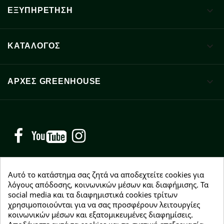

ΕΞΥΠΗΡΕΤΗΣΗ

ΚΑΤΑΛΟΓΟΣ

ΑΡΧΈΣ GREENHOUSE
Facebook
YouTube
Instagram
Αυτό το κατάστημα σας ζητά να αποδεχτείτε cookies για
λόγους απόδοσης, κοινωνικών μέσων και διαφήμισης. Τα
social media και τα διαφημιστικά cookies τρίτων
NEWSLETTER
χρησιμοποιούνται για να σας προσφέρουν λειτουργίες
Εγγραφείτε δωρεάν και θα είστε οι πρώτοι που θα
κοινωνικών μέσων και εξατομικευμένες διαφημίσεις.
λάβετε τα νέα μας γύρω από προσφορές, εκπτώσεις