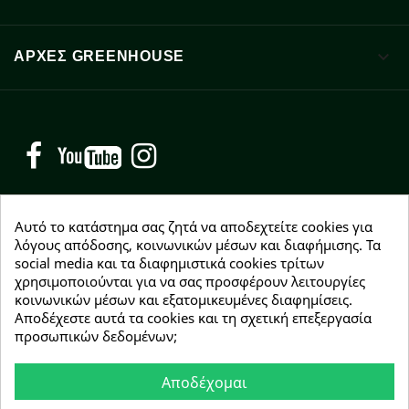

ΑΡΧΈΣ GREENHOUSE
Facebook
YouTube
Instagram
Αυτό το κατάστημα σας ζητά να αποδεχτείτε cookies για
λόγους απόδοσης, κοινωνικών μέσων και διαφήμισης. Τα
social media και τα διαφημιστικά cookies τρίτων
NEWSLETTER
χρησιμοποιούνται για να σας προσφέρουν λειτουργίες
Εγγραφείτε δωρεάν και θα είστε οι πρώτοι που θα
κοινωνικών μέσων και εξατομικευμένες διαφημίσεις.
λάβετε τα νέα μας γύρω από προσφορές, εκπτώσεις
Αποδέχεστε αυτά τα cookies και τη σχετική επεξεργασία
και νέα προϊόντα.
προσωπικών δεδομένων;
Αποδέχομαι
Συμφωνώ με τους
όρους χρήσης