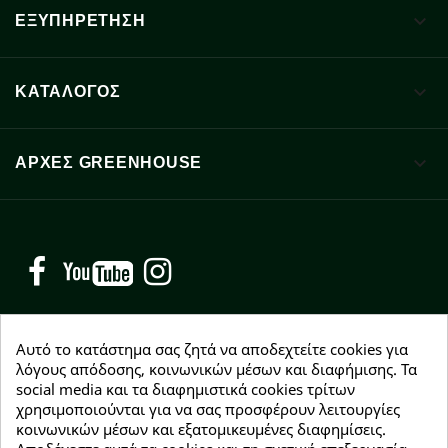

ΕΞΥΠΗΡΕΤΗΣΗ

ΚΑΤΑΛΟΓΟΣ

ΑΡΧΈΣ GREENHOUSE
Facebook
YouTube
Instagram
Αυτό το κατάστημα σας ζητά να αποδεχτείτε cookies για
λόγους απόδοσης, κοινωνικών μέσων και διαφήμισης. Τα
social media και τα διαφημιστικά cookies τρίτων
NEWSLETTER
χρησιμοποιούνται για να σας προσφέρουν λειτουργίες
Εγγραφείτε δωρεάν και θα είστε οι πρώτοι που θα
κοινωνικών μέσων και εξατομικευμένες διαφημίσεις.
λάβετε τα νέα μας γύρω από προσφορές, εκπτώσεις