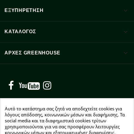

ΕΞΥΠΗΡΕΤΗΣΗ

ΚΑΤΑΛΟΓΟΣ

ΑΡΧΈΣ GREENHOUSE
Facebook
YouTube
Instagram
Αυτό το κατάστημα σας ζητά να αποδεχτείτε cookies για
λόγους απόδοσης, κοινωνικών μέσων και διαφήμισης. Τα
social media και τα διαφημιστικά cookies τρίτων
NEWSLETTER
χρησιμοποιούνται για να σας προσφέρουν λειτουργίες
Εγγραφείτε δωρεάν και θα είστε οι πρώτοι που θα
κοινωνικών μέσων και εξατομικευμένες διαφημίσεις.